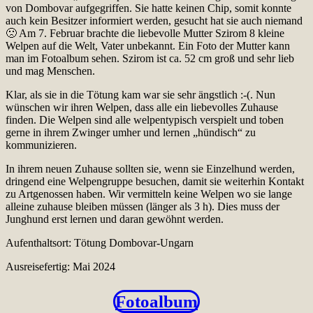
von Dombovar aufgegriffen. Sie hatte keinen Chip, somit konnte
auch kein Besitzer informiert werden, gesucht hat sie auch niemand
🙁 Am 7. Februar brachte die liebevolle Mutter Szirom 8 kleine
Welpen auf die Welt, Vater unbekannt. Ein Foto der Mutter kann
man im Fotoalbum sehen. Szirom ist ca. 52 cm groß und sehr lieb
und mag Menschen.
Klar, als sie in die Tötung kam war sie sehr ängstlich :-(. Nun
wünschen wir ihren Welpen, dass alle ein liebevolles Zuhause
finden. Die Welpen sind alle welpentypisch verspielt und toben
gerne in ihrem Zwinger umher und lernen „hündisch“ zu
kommunizieren.
In ihrem neuen Zuhause sollten sie, wenn sie Einzelhund werden,
dringend eine Welpengruppe besuchen, damit sie weiterhin Kontakt
zu Artgenossen haben. Wir vermitteln keine Welpen wo sie lange
alleine zuhause bleiben müssen (länger als 3 h). Dies muss der
Junghund erst lernen und daran gewöhnt werden.
Aufenthaltsort: Tötung Dombovar-Ungarn
Ausreisefertig: Mai 2024
Fotoalbum