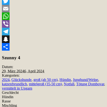
Facebook
Twitter
Email
WhatsApp
Viber
Telegram
Snapchat
Teilen
Szunny 4
Datum:
29. März 2024
6. April 2024
Kategorien:
2024
,
Glückshunde
,
groß (ab 50 cm)
,
Hündin
,
Junghund/Welpe
,
katzenfreundlich
,
mittelgroß (35-50 cm)
,
Notfall
,
Tötung Dombovar
,
vermittelt in Ungarn
Geschlecht
Hündin
Rasse
Mischling