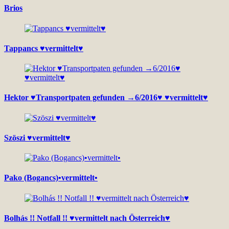
Brios
Tappancs ♥vermittelt♥
Hektor ♥Transportpaten gefunden →6/2016♥ ♥vermittelt♥
Szöszi ♥vermittelt♥
Pako (Bogancs)•vermittelt•
Bolhás !! Notfall !! ♥vermittelt nach Österreich♥