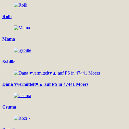
Rolli
Mama
Sybille
Dana ♥vermittelt♥▲ auf PS in 47441 Moers
Csuma