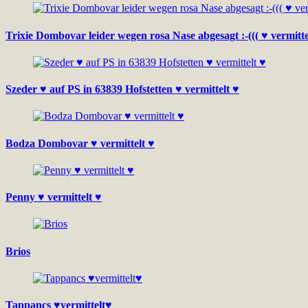
Trixie Dombovar leider wegen rosa Nase abgesagt :-((( ♥ vermitt
Szeder ♥ auf PS in 63839 Hofstetten ♥ vermittelt ♥
Bodza Dombovar ♥ vermittelt ♥
Penny ♥ vermittelt ♥
Brios
Tappancs ♥vermittelt♥