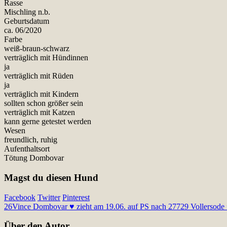
Rasse
Mischling n.b.
Geburtsdatum
ca. 06/2020
Farbe
weiß-braun-schwarz
verträglich mit Hündinnen
ja
verträglich mit Rüden
ja
verträglich mit Kindern
sollten schon größer sein
verträglich mit Katzen
kann gerne getestet werden
Wesen
freundlich, ruhig
Aufenthaltsort
Tötung Dombovar
Magst du diesen Hund
Facebook
Twitter
Pinterest
26
Vince Dombovar ♥ zieht am 19.06. auf PS nach 27729 Vollersode ♥
Über den Autor