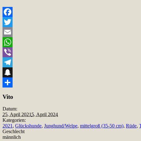
Facebook
Twitter
Email
WhatsApp
Viber
Telegram
Snapchat
Teilen
Vito
Datum:
25. April 2021
5. April 2024
Kategorien:
2021
,
Glückshunde
,
Junghund/Welpe
,
mittelgroß (35-50 cm)
,
Rüde
,
Geschlecht
männlich