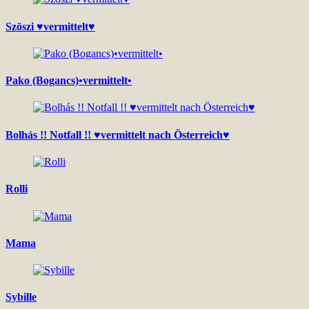
Szöszi ♥vermittelt♥
Pako (Bogancs)•vermittelt•
Bolhás !! Notfall !! ♥vermittelt nach Österreich♥
Rolli
Mama
Sybille