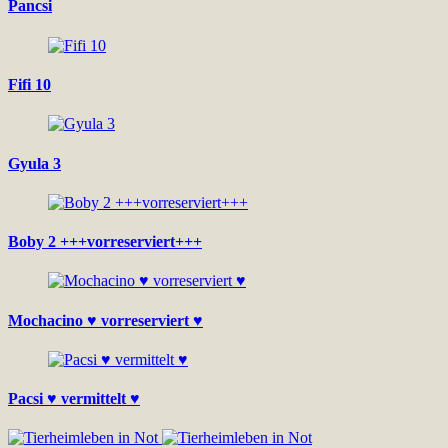
Pancsi
Fifi 10
Gyula 3
Boby 2 +++vorreserviert+++
Mochacino ♥ vorreserviert ♥
Pacsi ♥ vermittelt ♥