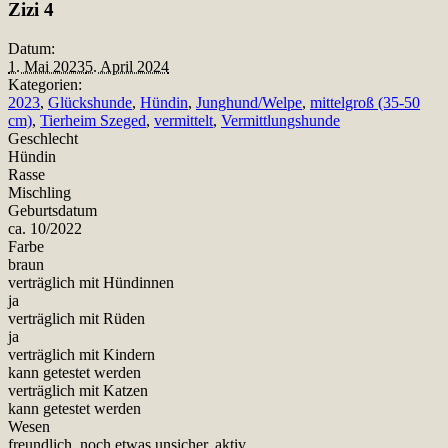
Zizi 4
Datum:
1. Mai 2023
5. April 2024
Kategorien:
2023
,
Glückshunde
,
Hündin
,
Junghund/Welpe
,
mittelgroß (35-50
cm)
,
Tierheim Szeged
,
vermittelt
,
Vermittlungshunde
Geschlecht
Hündin
Rasse
Mischling
Geburtsdatum
ca. 10/2022
Farbe
braun
verträglich mit Hündinnen
ja
verträglich mit Rüden
ja
verträglich mit Kindern
kann getestet werden
verträglich mit Katzen
kann getestet werden
Wesen
freundlich, noch etwas unsicher, aktiv