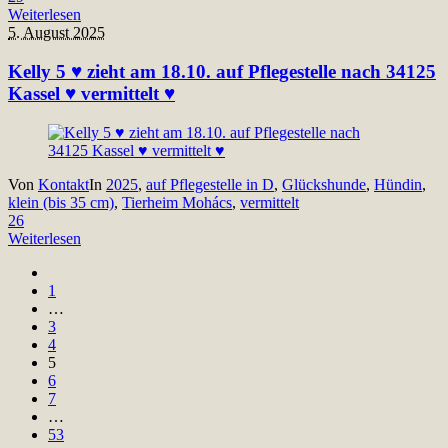
Weiterlesen
5. August 2025
Kelly 5 ♥ zieht am 18.10. auf Pflegestelle nach 34125
Kassel ♥ vermittelt ♥
Von
Kontakt
In
2025
,
auf Pflegestelle in D
,
Glückshunde
,
Hündin
,
klein (bis 35 cm)
,
Tierheim Mohács
,
vermittelt
26
Weiterlesen
1
…
3
4
5
6
7
…
53