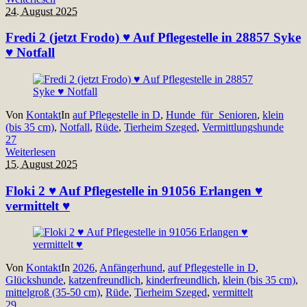
24. August 2025
Fredi 2 (jetzt Frodo) ♥ Auf Pflegestelle in 28857 Syke
♥ Notfall
Von
Kontakt
In
auf Pflegestelle in D
,
Hunde_für_Senioren
,
klein
(bis 35 cm)
,
Notfall
,
Rüde
,
Tierheim Szeged
,
Vermittlungshunde
27
Weiterlesen
15. August 2025
Floki 2 ♥ Auf Pflegestelle in 91056 Erlangen ♥
vermittelt ♥
Von
Kontakt
In
2026
,
Anfängerhund
,
auf Pflegestelle in D
,
Glückshunde
,
katzenfreundlich
,
kinderfreundlich
,
klein (bis 35 cm)
,
mittelgroß (35-50 cm)
,
Rüde
,
Tierheim Szeged
,
vermittelt
29