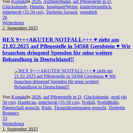
Von
Kontakt
In
2026
,
Anfängerhund
,
auf Pflegestelle in D
,
Glückshunde
,
Hündin
,
Junghund/Welpe
,
kinderfreundlich
,
mittelgroß (35-50 cm)
,
Tierheim Szeged
,
vermittelt
26
Weiterlesen
2. September 2025
REX 9+++AKUTER NOTFALL+++ ♥ zieht am
21.02.2025 auf Pflegestelle in 54568 Gerolstein ♥ Wir
brauchen dringend Spenden für seine weitere
Behandlung in Deutschland!!
Von
Kontakt
In
2026
,
auf Pflegestelle in D
,
Glückshunde
,
groß (ab
50 cm)
,
Handicap
,
mittelgroß (35-50 cm)
,
Notfall
,
Notfallhilfe
,
Patenschaft gesucht
,
Rüde
,
Tierarztkostenpaten gesucht
,
Tierheim
Bogancs
33
Weiterlesen
1. September 2025