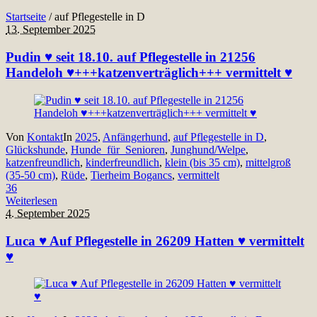
Startseite
/
auf Pflegestelle in D
13. September 2025
Pudin ♥ seit 18.10. auf Pflegestelle in 21256
Handeloh ♥+++katzenverträglich+++ vermittelt ♥
Von
Kontakt
In
2025
,
Anfängerhund
,
auf Pflegestelle in D
,
Glückshunde
,
Hunde_für_Senioren
,
Junghund/Welpe
,
katzenfreundlich
,
kinderfreundlich
,
klein (bis 35 cm)
,
mittelgroß
(35-50 cm)
,
Rüde
,
Tierheim Bogancs
,
vermittelt
36
Weiterlesen
4. September 2025
Luca ♥ Auf Pflegestelle in 26209 Hatten ♥ vermittelt
♥