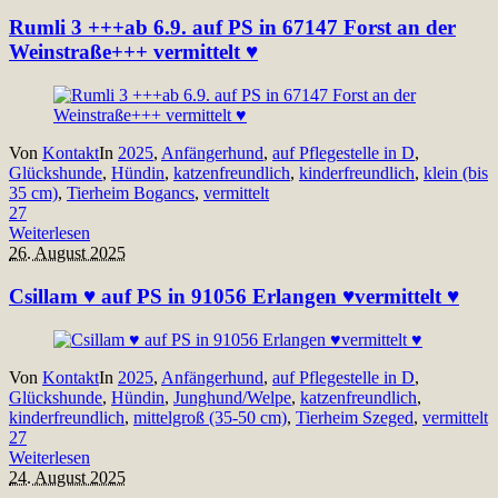
Rumli 3 +++ab 6.9. auf PS in 67147 Forst an der
Weinstraße+++ vermittelt ♥
Von
Kontakt
In
2025
,
Anfängerhund
,
auf Pflegestelle in D
,
Glückshunde
,
Hündin
,
katzenfreundlich
,
kinderfreundlich
,
klein (bis
35 cm)
,
Tierheim Bogancs
,
vermittelt
27
Weiterlesen
26. August 2025
Csillam ♥ auf PS in 91056 Erlangen ♥vermittelt ♥
Von
Kontakt
In
2025
,
Anfängerhund
,
auf Pflegestelle in D
,
Glückshunde
,
Hündin
,
Junghund/Welpe
,
katzenfreundlich
,
kinderfreundlich
,
mittelgroß (35-50 cm)
,
Tierheim Szeged
,
vermittelt
27
Weiterlesen
24. August 2025