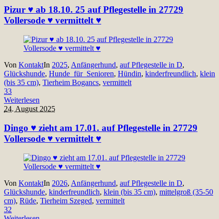
Pizur ♥ ab 18.10. 25 auf Pflegestelle in 27729
Vollersode ♥ vermittelt ♥
Von
Kontakt
In
2025
,
Anfängerhund
,
auf Pflegestelle in D
,
Glückshunde
,
Hunde_für_Senioren
,
Hündin
,
kinderfreundlich
,
klein
(bis 35 cm)
,
Tierheim Bogancs
,
vermittelt
33
Weiterlesen
24. August 2025
Dingo ♥ zieht am 17.01. auf Pflegestelle in 27729
Vollersode ♥ vermittelt ♥
Von
Kontakt
In
2026
,
Anfängerhund
,
auf Pflegestelle in D
,
Glückshunde
,
kinderfreundlich
,
klein (bis 35 cm)
,
mittelgroß (35-50
cm)
,
Rüde
,
Tierheim Szeged
,
vermittelt
32
Weiterlesen