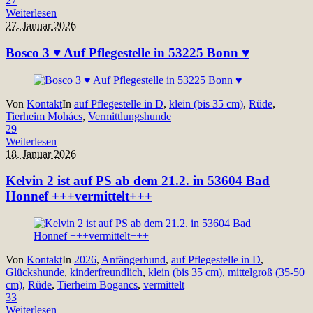
27
Weiterlesen
27. Januar 2026
Bosco 3 ♥ Auf Pflegestelle in 53225 Bonn ♥
Von
Kontakt
In
auf Pflegestelle in D
,
klein (bis 35 cm)
,
Rüde
,
Tierheim Mohács
,
Vermittlungshunde
29
Weiterlesen
18. Januar 2026
Kelvin 2 ist auf PS ab dem 21.2. in 53604 Bad
Honnef +++vermittelt+++
Von
Kontakt
In
2026
,
Anfängerhund
,
auf Pflegestelle in D
,
Glückshunde
,
kinderfreundlich
,
klein (bis 35 cm)
,
mittelgroß (35-50
cm)
,
Rüde
,
Tierheim Bogancs
,
vermittelt
33
Weiterlesen