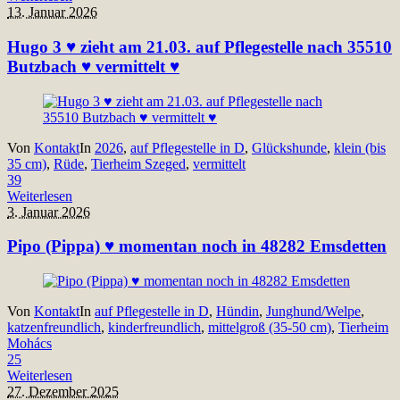
13. Januar 2026
Hugo 3 ♥ zieht am 21.03. auf Pflegestelle nach 35510
Butzbach ♥ vermittelt ♥
Von
Kontakt
In
2026
,
auf Pflegestelle in D
,
Glückshunde
,
klein (bis
35 cm)
,
Rüde
,
Tierheim Szeged
,
vermittelt
39
Weiterlesen
3. Januar 2026
Pipo (Pippa) ♥ momentan noch in 48282 Emsdetten
Von
Kontakt
In
auf Pflegestelle in D
,
Hündin
,
Junghund/Welpe
,
katzenfreundlich
,
kinderfreundlich
,
mittelgroß (35-50 cm)
,
Tierheim
Mohács
25
Weiterlesen
27. Dezember 2025