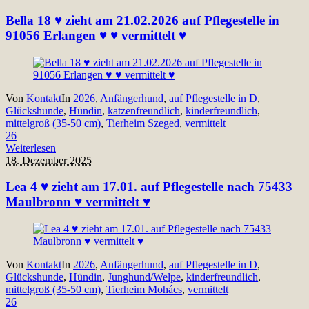
Bella 18 ♥ zieht am 21.02.2026 auf Pflegestelle in
91056 Erlangen ♥ ♥ vermittelt ♥
Von
Kontakt
In
2026
,
Anfängerhund
,
auf Pflegestelle in D
,
Glückshunde
,
Hündin
,
katzenfreundlich
,
kinderfreundlich
,
mittelgroß (35-50 cm)
,
Tierheim Szeged
,
vermittelt
26
Weiterlesen
18. Dezember 2025
Lea 4 ♥ zieht am 17.01. auf Pflegestelle nach 75433
Maulbronn ♥ vermittelt ♥
Von
Kontakt
In
2026
,
Anfängerhund
,
auf Pflegestelle in D
,
Glückshunde
,
Hündin
,
Junghund/Welpe
,
kinderfreundlich
,
mittelgroß (35-50 cm)
,
Tierheim Mohács
,
vermittelt
26