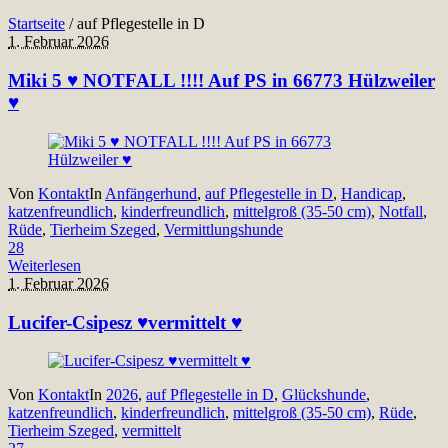
Startseite
/
auf Pflegestelle in D
1. Februar 2026
Miki 5 ♥ NOTFALL !!!! Auf PS in 66773 Hülzweiler
♥
Von
Kontakt
In
Anfängerhund
,
auf Pflegestelle in D
,
Handicap
,
katzenfreundlich
,
kinderfreundlich
,
mittelgroß (35-50 cm)
,
Notfall
,
Rüde
,
Tierheim Szeged
,
Vermittlungshunde
28
Weiterlesen
1. Februar 2026
Lucifer-Csipesz ♥vermittelt ♥
Von
Kontakt
In
2026
,
auf Pflegestelle in D
,
Glückshunde
,
katzenfreundlich
,
kinderfreundlich
,
mittelgroß (35-50 cm)
,
Rüde
,
Tierheim Szeged
,
vermittelt