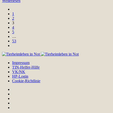
Weiterlesen
1
2
3
4
5
…
53
Impressum
TIN-Helfer-Hilfe
VK/NK
HP-Login
Cookie-Richtlinie