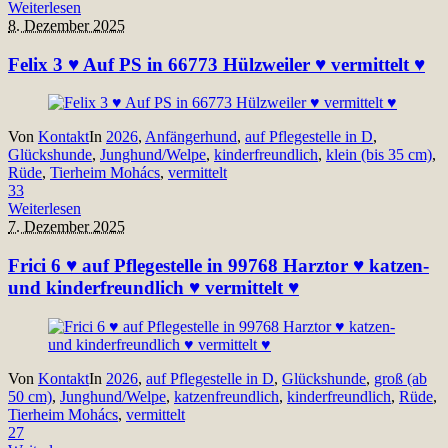
Weiterlesen
8. Dezember 2025
Felix 3 ♥ Auf PS in 66773 Hülzweiler ♥ vermittelt ♥
Von
Kontakt
In
2026
,
Anfängerhund
,
auf Pflegestelle in D
,
Glückshunde
,
Junghund/Welpe
,
kinderfreundlich
,
klein (bis 35 cm)
,
Rüde
,
Tierheim Mohács
,
vermittelt
33
Weiterlesen
7. Dezember 2025
Frici 6 ♥ auf Pflegestelle in 99768 Harztor ♥ katzen-
und kinderfreundlich ♥ vermittelt ♥
Von
Kontakt
In
2026
,
auf Pflegestelle in D
,
Glückshunde
,
groß (ab
50 cm)
,
Junghund/Welpe
,
katzenfreundlich
,
kinderfreundlich
,
Rüde
,
Tierheim Mohács
,
vermittelt
27