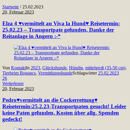
Startseite
/
25.02.2023
20. Februar 2023
Elza 4 ♥vermittelt an Viva la Hund♥ Reisetermin:
25.02.23 – Transportpate gefunden, Danke der
Reitanlage in Angern :-*
Von
Kontakt
In
2023
,
Glückshunde
,
Hündin
,
mittelgroß (35-50 cm)
,
Tierheim Bogancs
,
Vermittlungshunde
Schlagwörter
25.02.2023
26
Weiterlesen
20. Februar 2023
Pedro♥vermittelt an die Cockerrettung♥
Reisetermin:25.2.23-Transportpaten gesucht! Leider
keine Paten gefunden, Kosten über allg. Spenden
gedeckt!