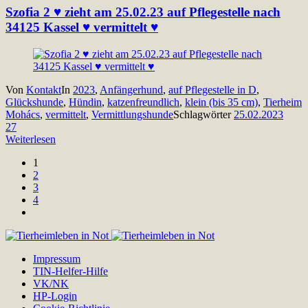
Szofia 2 ♥ zieht am 25.02.23 auf Pflegestelle nach
34125 Kassel ♥ vermittelt ♥
Von
Kontakt
In
2023
,
Anfängerhund
,
auf Pflegestelle in D
,
Glückshunde
,
Hündin
,
katzenfreundlich
,
klein (bis 35 cm)
,
Tierheim
Mohács
,
vermittelt
,
Vermittlungshunde
Schlagwörter
25.02.2023
27
Weiterlesen
1
2
3
4
Impressum
TIN-Helfer-Hilfe
VK/NK
HP-Login