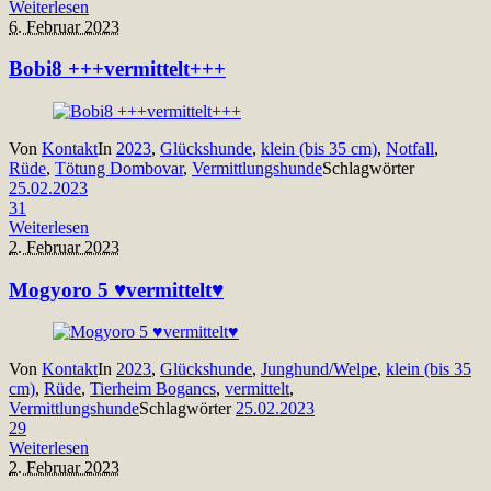
Weiterlesen
6. Februar 2023
Bobi8 +++vermittelt+++
Von
Kontakt
In
2023
,
Glückshunde
,
klein (bis 35 cm)
,
Notfall
,
Rüde
,
Tötung Dombovar
,
Vermittlungshunde
Schlagwörter
25.02.2023
31
Weiterlesen
2. Februar 2023
Mogyoro 5 ♥vermittelt♥
Von
Kontakt
In
2023
,
Glückshunde
,
Junghund/Welpe
,
klein (bis 35
cm)
,
Rüde
,
Tierheim Bogancs
,
vermittelt
,
Vermittlungshunde
Schlagwörter
25.02.2023
29
Weiterlesen
2. Februar 2023