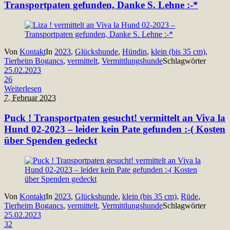
Transportpaten gefunden, Danke S. Lehne :-*
Von
Kontakt
In
2023
,
Glückshunde
,
Hündin
,
klein (bis 35 cm)
,
Tierheim Bogancs
,
vermittelt
,
Vermittlungshunde
Schlagwörter
25.02.2023
26
Weiterlesen
7. Februar 2023
Puck ! Transportpaten gesucht! vermittelt an Viva la
Hund 02-2023 – leider kein Pate gefunden :-( Kosten
über Spenden gedeckt
Von
Kontakt
In
2023
,
Glückshunde
,
klein (bis 35 cm)
,
Rüde
,
Tierheim Bogancs
,
vermittelt
,
Vermittlungshunde
Schlagwörter
25.02.2023
32