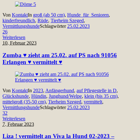
Von
Kontakt
In
groß (ab 50 cm)
,
Hunde_für_Senioren
,
kinderfreundlich
,
Rüde
,
Tierheim Szeged
,
Vermittlungshunde
Schlagwörter
25.02.2023
26
Weiterlesen
10. Februar 2023
Zumba ♥ zieht am 25.02. auf PS nach 91056
Erlangen ♥ vermittelt ♥
Von
Kontakt
In
2023
,
Anfängerhund
,
auf Pflegestelle in D
,
Glückshunde
,
Hündin
,
Junghund/Welpe
,
klein (bis 35 cm)
,
mittelgroß (35-50 cm)
,
Tierheim Szeged
,
vermittelt
,
Vermittlungshunde
Schlagwörter
25.02.2023
32
Weiterlesen
7. Februar 2023
Liza ! vermittelt an Viva la Hund 02-2023 –