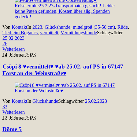
Von
Kontakt
In
2023
,
Glückshunde
,
mittelgroß (35-50 cm)
,
Rüde
,
Tierheim Bogancs
,
vermittelt
,
Vermittlungshunde
Schlagwörter
25.02.2023
26
Weiterlesen
14. Februar 2023
Csöpi 8 ♥vermittelt♥ ♥ab 25.02. auf PS in 67147
Forst an der Weinstraße♥
Von
Kontakt
In
Glückshunde
Schlagwörter
25.02.2023
33
Weiterlesen
12. Februar 2023
Döme 5