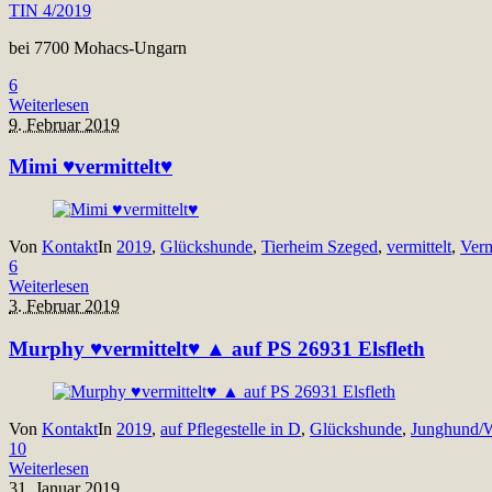
TIN 4/2019
bei 7700 Mohacs-Ungarn
6
Weiterlesen
9. Februar 2019
Mimi ♥vermittelt♥
Von
Kontakt
In
2019
,
Glückshunde
,
Tierheim Szeged
,
vermittelt
,
Verm
6
Weiterlesen
3. Februar 2019
Murphy ♥vermittelt♥ ▲ auf PS 26931 Elsfleth
Von
Kontakt
In
2019
,
auf Pflegestelle in D
,
Glückshunde
,
Junghund/
10
Weiterlesen
31. Januar 2019