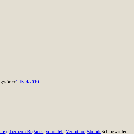
agwörter
TIN 4/2019
hre)
,
Tierheim Bogancs
,
vermittelt
,
Vermittlungshunde
Schlagwörter