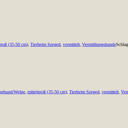
groß (35-50 cm)
,
Tierheim Szeged
,
vermittelt
,
Vermittlungshunde
Schla
nghund/Welpe
,
mittelgroß (35-50 cm)
,
Tierheim Szeged
,
vermittelt
,
Ver