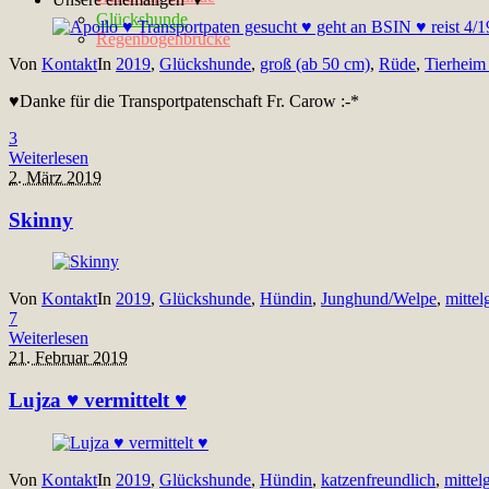
Glückshunde
Regenbogenbrücke
Von
Kontakt
In
2019
,
Glückshunde
,
groß (ab 50 cm)
,
Rüde
,
Tierheim
♥Danke für die Transportpatenschaft Fr. Carow :-*
3
Weiterlesen
2. März 2019
Skinny
Von
Kontakt
In
2019
,
Glückshunde
,
Hündin
,
Junghund/Welpe
,
mittel
7
Weiterlesen
21. Februar 2019
Lujza ♥ vermittelt ♥
Von
Kontakt
In
2019
,
Glückshunde
,
Hündin
,
katzenfreundlich
,
mittel