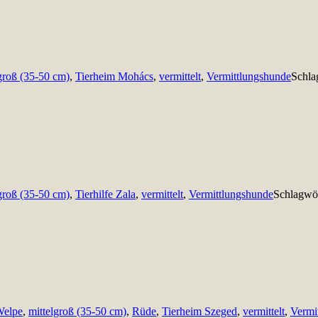
groß (35-50 cm)
,
Tierheim Mohács
,
vermittelt
,
Vermittlungshunde
Schla
groß (35-50 cm)
,
Tierhilfe Zala
,
vermittelt
,
Vermittlungshunde
Schlagwö
Welpe
,
mittelgroß (35-50 cm)
,
Rüde
,
Tierheim Szeged
,
vermittelt
,
Vermi