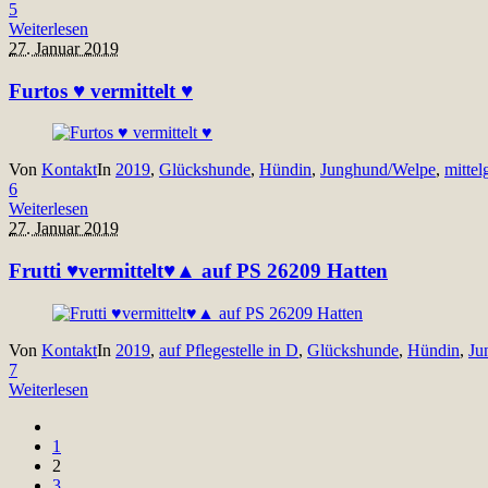
5
Weiterlesen
27. Januar 2019
Furtos ♥ vermittelt ♥
Von
Kontakt
In
2019
,
Glückshunde
,
Hündin
,
Junghund/Welpe
,
mittel
6
Weiterlesen
27. Januar 2019
Frutti ♥️vermittelt♥️▲ auf PS 26209 Hatten
Von
Kontakt
In
2019
,
auf Pflegestelle in D
,
Glückshunde
,
Hündin
,
Ju
7
Weiterlesen
1
2
3