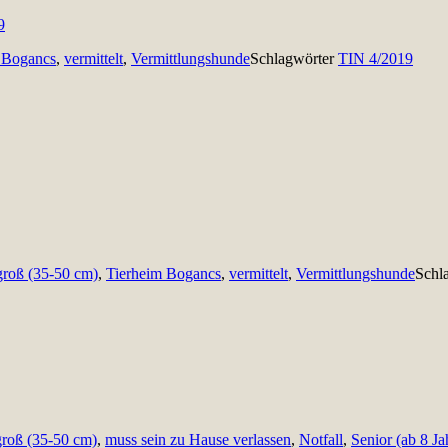
 Bogancs
,
vermittelt
,
Vermittlungshunde
Schlagwörter
TIN 4/2019
groß (35-50 cm)
,
Tierheim Bogancs
,
vermittelt
,
Vermittlungshunde
Schl
groß (35-50 cm)
,
muss sein zu Hause verlassen
,
Notfall
,
Senior (ab 8 Ja