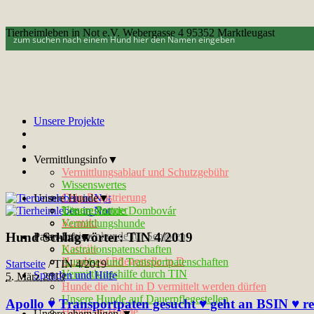
Tierheimleben in Not e.V. Webergasse 4 95352 Marktleugast
Unsere Projekte
Vermittlungsinfo▼
Vermittlungsablauf und Schutzgebühr
Wissenswertes
Chip-Registrierung
Unsere Hunde▼
Unsere Partner
Tötungshunde Dombovár
Kontakt
Vermittlungshunde
Hund Schlagwörter:
TIN 4/2019
Seniorenhunde für Senioren
Paten-Info▼
Notfelle
Kastrationspatenschaften
Hunde auf Pflegestelle in D
Ausreise- und Transportpatenschaften
Startseite
/
TIN 4/2019
Vermittlungshilfe durch TIN
Spenden und Hilfe
5. März 2019
Hunde die nicht in D vermittelt werden dürfen
Unsere Hunde auf Dauerpflegestellen
Apollo ♥ Transportpaten gesucht ♥ geht an BSIN ♥ rei
Handicap-Hunde
Unsere ehemaligen ▼