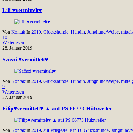
Lili ♥vermittelt♥
Von
Kontakt
In
2019
,
Glückshunde
,
Hündin
,
Junghund/Welpe
,
mittel
10
Weiterlesen
28. Januar 2019
Szöszi ♥vermittelt♥
Von
Kontakt
In
2019
,
Glückshunde
,
Hündin
,
Junghund/Welpe
,
mittel
9
Weiterlesen
27. Januar 2019
Filip♥vermittelt♥ ▲ auf PS 66773 Hülzweiler
Von
Kontakt
In
2019
,
auf Pflegestelle in D
,
Glückshunde
,
Junghund/