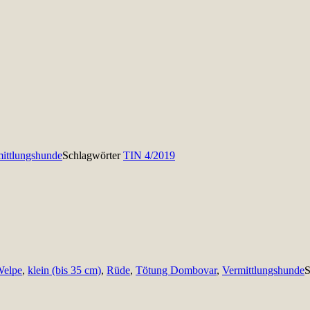
ittlungshunde
Schlagwörter
TIN 4/2019
Welpe
,
klein (bis 35 cm)
,
Rüde
,
Tötung Dombovar
,
Vermittlungshunde
S