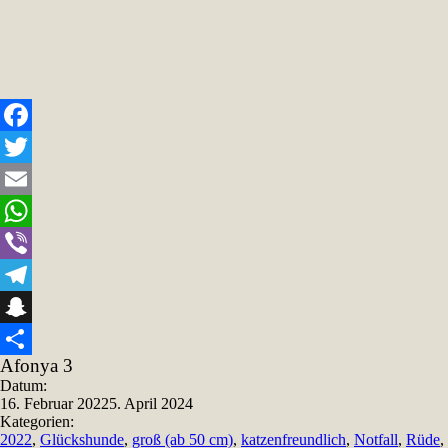
Facebook
Twitter
Email
WhatsApp
Viber
Telegram
Snapchat
Afonya 3
Teilen
Datum:
16. Februar 2022
5. April 2024
Kategorien:
2022
,
Glückshunde
,
groß (ab 50 cm)
,
katzenfreundlich
,
Notfall
,
Rüde
,