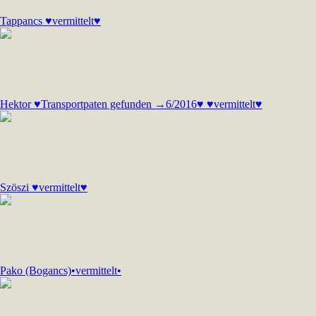
Tappancs ♥vermittelt♥
Hektor ♥Transportpaten gefunden →6/2016♥ ♥vermittelt♥
Szöszi ♥vermittelt♥
Pako (Bogancs)•vermittelt•