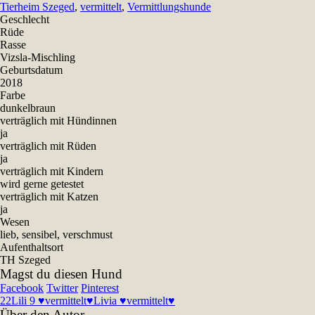
Tierheim Szeged
,
vermittelt
,
Vermittlungshunde
Geschlecht
Rüde
Rasse
Vizsla-Mischling
Geburtsdatum
2018
Farbe
dunkelbraun
verträglich mit Hündinnen
ja
verträglich mit Rüden
ja
verträglich mit Kindern
wird gerne getestet
verträglich mit Katzen
ja
Wesen
lieb, sensibel, verschmust
Aufenthaltsort
TH Szeged
Magst du diesen Hund
Facebook
Twitter
Pinterest
22
Lili 9 ♥vermittelt♥
Livia ♥vermittelt♥
Über den Autor