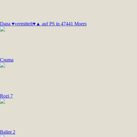
Dana ♥vermittelt♥▲ auf PS in 47441 Moers
Csuma
Rozi 7
Balint 2