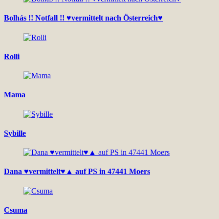
Bolhás !! Notfall !! ♥vermittelt nach Österreich♥
Rolli
Mama
Sybille
Dana ♥vermittelt♥▲ auf PS in 47441 Moers
Csuma