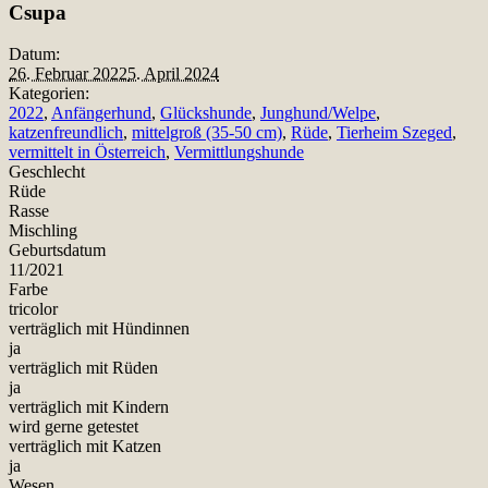
Csupa
Datum:
26. Februar 2022
5. April 2024
Kategorien:
2022
,
Anfängerhund
,
Glückshunde
,
Junghund/Welpe
,
katzenfreundlich
,
mittelgroß (35-50 cm)
,
Rüde
,
Tierheim Szeged
,
vermittelt in Österreich
,
Vermittlungshunde
Geschlecht
Rüde
Rasse
Mischling
Geburtsdatum
11/2021
Farbe
tricolor
verträglich mit Hündinnen
ja
verträglich mit Rüden
ja
verträglich mit Kindern
wird gerne getestet
verträglich mit Katzen
ja
Wesen