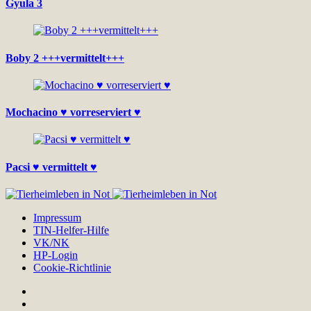
Gyula 3
Boby 2 +++vermittelt+++
Mochacino ♥ vorreserviert ♥
Pacsi ♥ vermittelt ♥
Impressum
TIN-Helfer-Hilfe
VK/NK
HP-Login
Cookie-Richtlinie