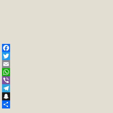
Facebook
Twitter
Email
WhatsApp
Viber
Telegram
Snapchat
Teilen