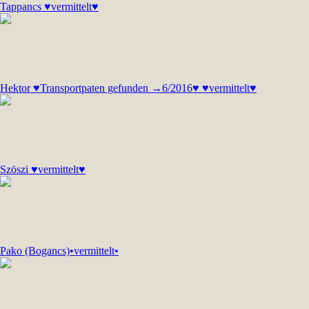
Tappancs ♥vermittelt♥
Hektor ♥Transportpaten gefunden →6/2016♥ ♥vermittelt♥
Szöszi ♥vermittelt♥
Pako (Bogancs)•vermittelt•