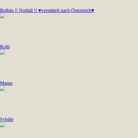
Bolhás !! Notfall !! ♥vermittelt nach Österreich♥
Rolli
Mama
Sybille