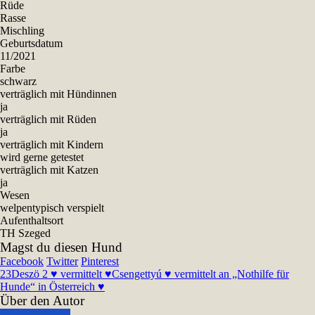
Rüde
Rasse
Mischling
Geburtsdatum
11/2021
Farbe
schwarz
verträglich mit Hündinnen
ja
verträglich mit Rüden
ja
verträglich mit Kindern
wird gerne getestet
verträglich mit Katzen
ja
Wesen
welpentypisch verspielt
Aufenthaltsort
TH Szeged
Magst du diesen Hund
Facebook
Twitter
Pinterest
23
Deszö 2 ♥ vermittelt ♥
Csengettyú ♥ vermittelt an „Nothilfe für
Hunde“ in Österreich ♥
Über den Autor