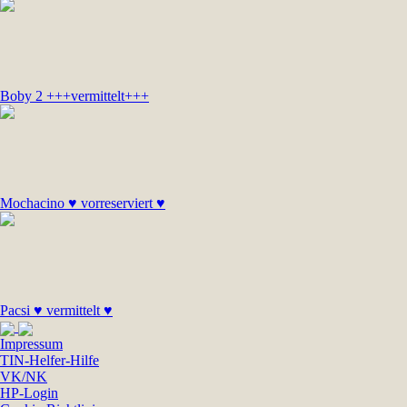
Boby 2 +++vermittelt+++
Mochacino ♥ vorreserviert ♥
Pacsi ♥ vermittelt ♥
Impressum
TIN-Helfer-Hilfe
VK/NK
HP-Login