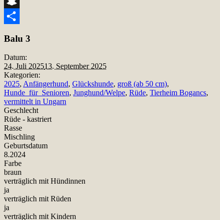
Telegram
Snapchat
Teilen
Balu 3
Datum:
24. Juli 2025
13. September 2025
Kategorien:
2025
,
Anfängerhund
,
Glückshunde
,
groß (ab 50 cm)
,
Hunde_für_Senioren
,
Junghund/Welpe
,
Rüde
,
Tierheim Bogancs
,
vermittelt in Ungarn
Geschlecht
Rüde - kastriert
Rasse
Mischling
Geburtsdatum
8.2024
Farbe
braun
verträglich mit Hündinnen
ja
verträglich mit Rüden
ja
verträglich mit Kindern