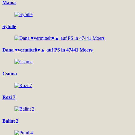
Mama
Sybille
Dana ♥vermittelt♥▲ auf PS in 47441 Moers
Csuma
Rozi 7
Balint 2