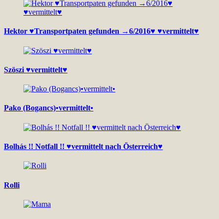
Hektor ♥Transportpaten gefunden →6/2016♥ ♥vermittelt♥
Szöszi ♥vermittelt♥
Pako (Bogancs)•vermittelt•
Bolhás !! Notfall !! ♥vermittelt nach Österreich♥
Rolli