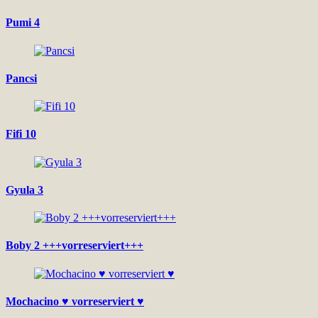
Pumi 4
Pancsi
Fifi 10
Gyula 3
Boby 2 +++vorreserviert+++
Mochacino ♥ vorreserviert ♥