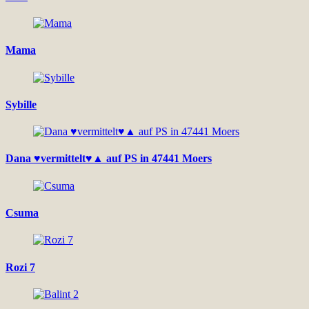
Mama
Sybille
Dana ♥vermittelt♥▲ auf PS in 47441 Moers
Csuma
Rozi 7