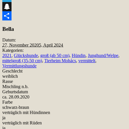
Telegram
Snapchat
Teilen
Bella
Datum:
27. November 2020
5. April 2024
Kategorien:
2021
,
Glückshunde
,
groß (ab 50 cm)
,
Hündin
,
Junghund/Welpe
,
mittelgroß (35-50 cm)
,
Tierheim Mohács
,
vermittelt
,
Vermittlungshunde
Geschlecht
weiblich
Rasse
Mischling n.b.
Geburtsdatum
ca. 28.09.2020
Farbe
schwarz-braun
verträglich mit Hündinnen
ja
verträglich mit Rüden
ja