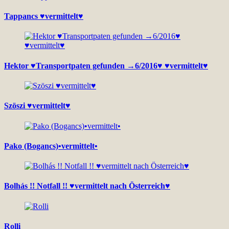
Tappancs ♥vermittelt♥
Hektor ♥Transportpaten gefunden →6/2016♥ ♥vermittelt♥
Szöszi ♥vermittelt♥
Pako (Bogancs)•vermittelt•
Bolhás !! Notfall !! ♥vermittelt nach Österreich♥
Rolli