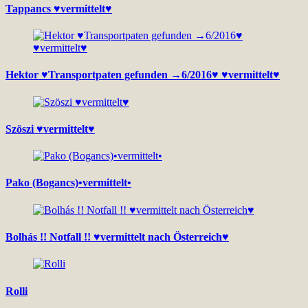
Tappancs ♥vermittelt♥
Hektor ♥Transportpaten gefunden →6/2016♥ ♥vermittelt♥
Szöszi ♥vermittelt♥
Pako (Bogancs)•vermittelt•
Bolhás !! Notfall !! ♥vermittelt nach Österreich♥
Rolli