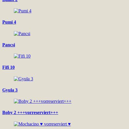
Pumi 4
Pancsi
Fifi 10
Gyula 3
Boby 2 +++vorreserviert+++