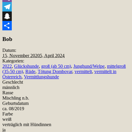
Viber
Telegram
Snapchat
Teilen
Bob
Datum:
15. November 2020
5. April 2024
Kategorien:
2022
,
Glückshunde
,
groß (ab 50 cm)
,
Junghund/Welpe
,
mittelgroß
(35-50 cm)
,
Rüde
,
Tötung Dombovar
,
vermittelt
,
vermittelt in
Österreich
,
Vermittlungshunde
Geschlecht
männlich
Rasse
Mischling n.b.
Geburtsdatum
ca. 08/2019
Farbe
weiß
verträglich mit Hündinnen
ja