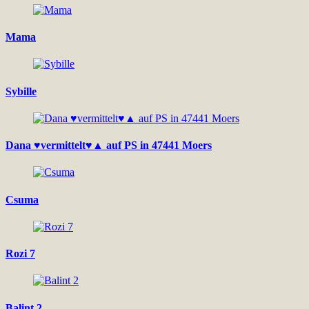
Mama
Sybille
Dana ♥vermittelt♥▲ auf PS in 47441 Moers
Csuma
Rozi 7
Balint 2