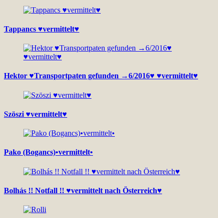
Tappancs ♥vermittelt♥
Hektor ♥Transportpaten gefunden →6/2016♥ ♥vermittelt♥
Szöszi ♥vermittelt♥
Pako (Bogancs)•vermittelt•
Bolhás !! Notfall !! ♥vermittelt nach Österreich♥