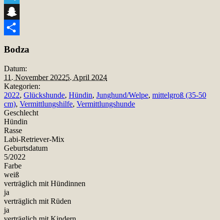
Telegram
Snapchat
Teilen
Bodza
Datum:
11. November 2022
5. April 2024
Kategorien:
2022
,
Glückshunde
,
Hündin
,
Junghund/Welpe
,
mittelgroß (35-50
cm)
,
Vermittlungshilfe
,
Vermittlungshunde
Geschlecht
Hündin
Rasse
Labi-Retriever-Mix
Geburtsdatum
5/2022
Farbe
weiß
verträglich mit Hündinnen
ja
verträglich mit Rüden
ja
verträglich mit Kindern