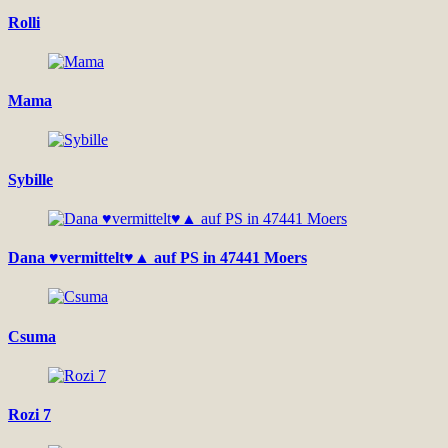
Rolli
Mama
Sybille
Dana ♥vermittelt♥▲ auf PS in 47441 Moers
Csuma
Rozi 7