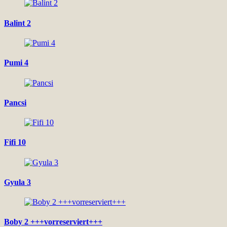
Balint 2
Pumi 4
Pancsi
Fifi 10
Gyula 3
Boby 2 +++vorreserviert+++