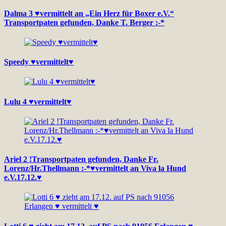
Dalma 3 ♥vermittelt an „Ein Herz für Boxer e.V.“
Transportpaten gefunden, Danke T. Berger :-*
Speedy ♥vermittelt♥
Lulu 4 ♥vermittelt♥
Ariel 2 !Transportpaten gefunden, Danke Fr.
Lorenz/Hr.Thellmann :-*♥vermittelt an Viva la Hund
e.V.17.12.♥