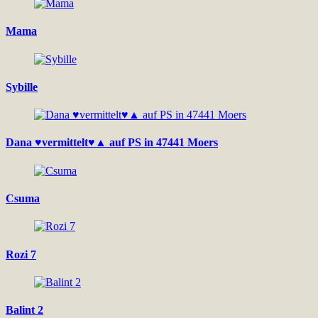
Mama
Sybille
Dana ♥vermittelt♥▲ auf PS in 47441 Moers
Csuma
Rozi 7
Balint 2