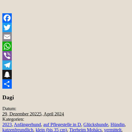
Facebook
Twitter
Email
WhatsApp
Viber
Telegram
Snapchat
Teilen
Dagi
Datum:
29. Dezember 2022
5. April 2024
Kategorien:
2023
,
Anfängerhund
,
auf Pflegestelle in D
,
Glückshunde
,
Hündin
,
katzenfreundlich
,
klein (bis 35 cm)
,
Tierheim Mohács
,
vermittelt
,