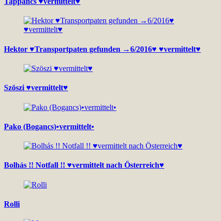
Tappancs ♥vermittelt♥
Hektor ♥Transportpaten gefunden →6/2016♥ ♥vermittelt♥
Szöszi ♥vermittelt♥
Pako (Bogancs)•vermittelt•
Bolhás !! Notfall !! ♥vermittelt nach Österreich♥
Rolli