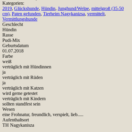
Kategorien:
2019
,
Glückshunde
,
Hündin
,
Junghund/Welpe
,
mittelgroß (35-50
cm)
,
Paten gefunden
,
Tierheim Nagykanizsa
,
vermittelt
,
Vermittlungshunde
Geschlecht
Hündin
Rasse
Pudi-Mix
Geburtsdatum
01.07.2018
Farbe
weiß
verträglich mit Hündinnen
ja
verträglich mit Rüden
ja
verträglich mit Katzen
wird gerne getestet
verträglich mit Kindern
sollten standfest sein
Wesen
eine Frohnatur, freundlich, verspielt, lieb.....
Aufenthaltsort
TH Nagykanisza