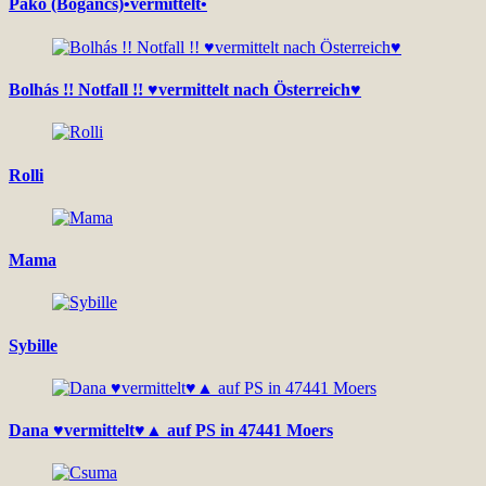
Pako (Bogancs)•vermittelt•
Bolhás !! Notfall !! ♥vermittelt nach Österreich♥
Rolli
Mama
Sybille
Dana ♥vermittelt♥▲ auf PS in 47441 Moers