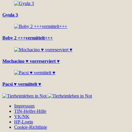
Gyula 3
Boby 2 +++vermittelt+++
Mochacino ♥ vorreserviert ♥
Pacsi ♥ vermittelt ♥
Impressum
TIN-Helfer-Hilfe
VK/NK
HP-Login
Cookie-Richtlinie