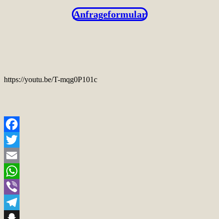
Anfrageformular
https://youtu.be/T-mqg0P101c
Facebook
Twitter
Email
WhatsApp
Viber
Telegram