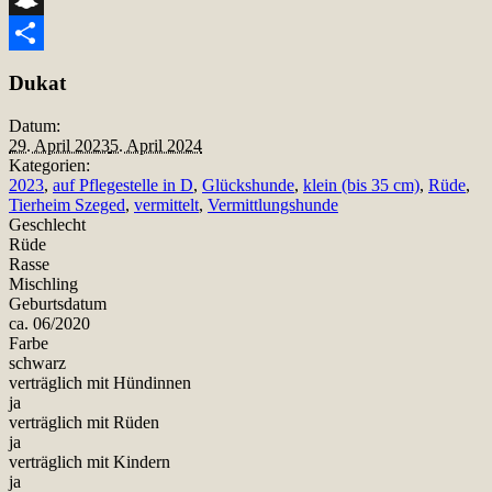
Snapchat
Teilen
Dukat
Datum:
29. April 2023
5. April 2024
Kategorien:
2023
,
auf Pflegestelle in D
,
Glückshunde
,
klein (bis 35 cm)
,
Rüde
,
Tierheim Szeged
,
vermittelt
,
Vermittlungshunde
Geschlecht
Rüde
Rasse
Mischling
Geburtsdatum
ca. 06/2020
Farbe
schwarz
verträglich mit Hündinnen
ja
verträglich mit Rüden
ja
verträglich mit Kindern
ja