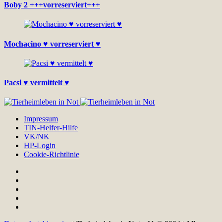
Boby 2 +++vorreserviert+++
Mochacino ♥ vorreserviert ♥
Pacsi ♥ vermittelt ♥
Impressum
TIN-Helfer-Hilfe
VK/NK
HP-Login
Cookie-Richtlinie