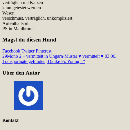
verträglich mit Katzen
kann getestet werden
Wesen
verschmust, verträglich, unkompliziert
Aufenthaltsort
PS in Maulbronn
Magst du diesen Hund
Facebook
Twitter
Pinterest
29
Mono 2 – vermittelt in Ungarn-
Mustar ♥ vermittelt ♥ 03.06.
Transportpate gefunden, Danke Fr. Young :-*
Über den Autor
Kontakt