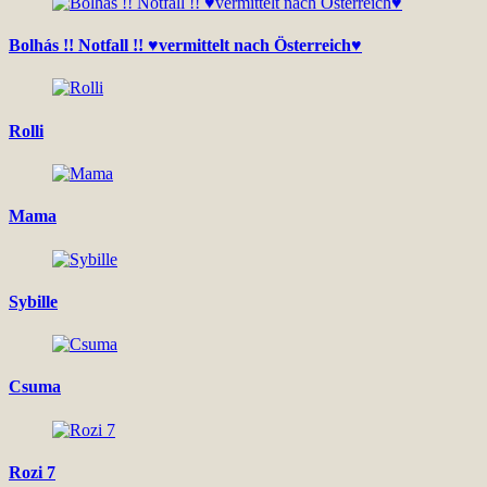
Bolhás !! Notfall !! ♥vermittelt nach Österreich♥
Rolli
Mama
Sybille
Csuma
Rozi 7