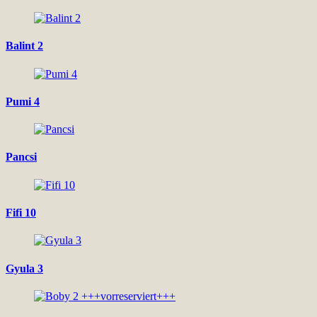
Balint 2
Pumi 4
Pancsi
Fifi 10
Gyula 3