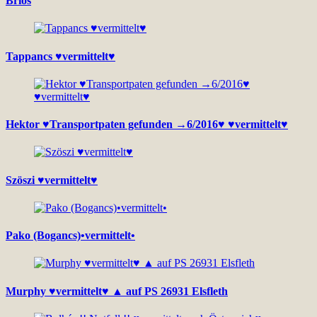
Brios
Tappancs ♥vermittelt♥
Hektor ♥Transportpaten gefunden →6/2016♥ ♥vermittelt♥
Szöszi ♥vermittelt♥
Pako (Bogancs)•vermittelt•
Murphy ♥vermittelt♥ ▲ auf PS 26931 Elsfleth