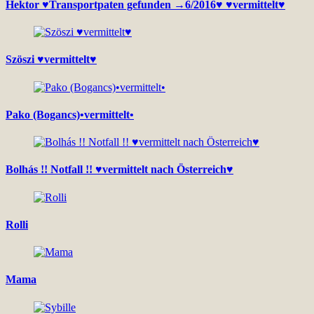
Hektor ♥Transportpaten gefunden →6/2016♥ ♥vermittelt♥
Szöszi ♥vermittelt♥
Pako (Bogancs)•vermittelt•
Bolhás !! Notfall !! ♥vermittelt nach Österreich♥
Rolli
Mama