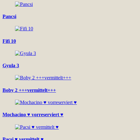
Pancsi
Fifi 10
Gyula 3
Boby 2 +++vermittelt+++
Mochacino ♥ vorreserviert ♥
Pacsi ♥ vermittelt ♥