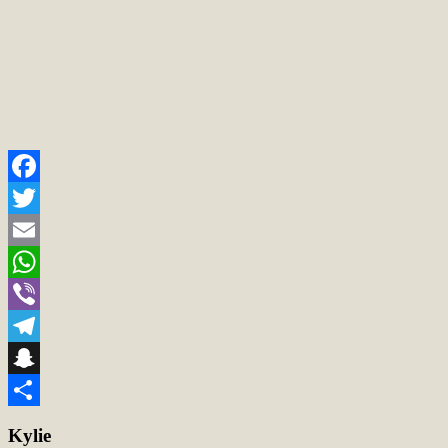
Facebook
Twitter
Email
WhatsApp
Viber
Telegram
Snapchat
Teilen
Kylie