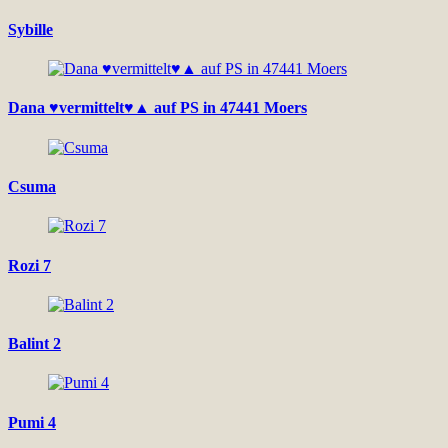
Sybille
Dana ♥vermittelt♥▲ auf PS in 47441 Moers
Csuma
Rozi 7
Balint 2
Pumi 4