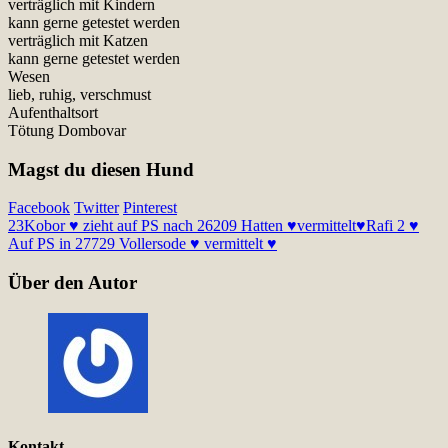
verträglich mit Kindern
kann gerne getestet werden
verträglich mit Katzen
kann gerne getestet werden
Wesen
lieb, ruhig, verschmust
Aufenthaltsort
Tötung Dombovar
Magst du diesen Hund
Facebook
Twitter
Pinterest
23
Kobor ♥ zieht auf PS nach 26209 Hatten ♥vermittelt♥
Rafi 2 ♥
Auf PS in 27729 Vollersode ♥ vermittelt ♥
Über den Autor
Kontakt