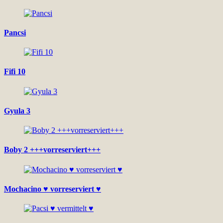
Pancsi
Fifi 10
Gyula 3
Boby 2 +++vorreserviert+++
Mochacino ♥ vorreserviert ♥