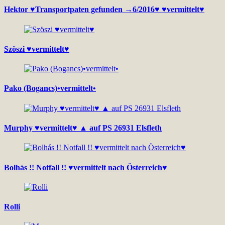
Hektor ♥Transportpaten gefunden →6/2016♥ ♥vermittelt♥
Szöszi ♥vermittelt♥
Pako (Bogancs)•vermittelt•
Murphy ♥vermittelt♥ ▲ auf PS 26931 Elsfleth
Bolhás !! Notfall !! ♥vermittelt nach Österreich♥
Rolli