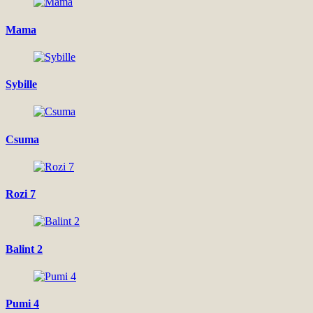
Mama
Sybille
Csuma
Rozi 7
Balint 2
Pumi 4