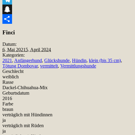
Telegram
Snapchat
Teilen
Finci
Datum:
6. Mai 2021
5. April 2024
Kategorien:
2021
,
Anfängerhund
,
Glückshunde
,
Hündin
,
klein (bis 35 cm)
,
Tötung Dombovar
,
vermittelt
,
Vermittlungshunde
Geschlecht
weiblich
Rasse
Dackel-Chihuahua-Mix
Geburtsdatum
2016
Farbe
braun
verträglich mit Hündinnen
ja
verträglich mit Rüden
ja