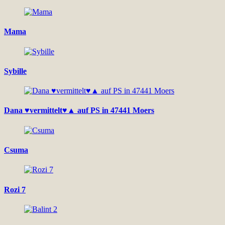
Mama
Sybille
Dana ♥vermittelt♥▲ auf PS in 47441 Moers
Csuma
Rozi 7