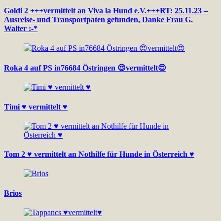
Goldi 2 +++vermittelt an Viva la Hund e.V.+++RT: 25.11.23 –
Ausreise- und Transportpaten gefunden, Danke Frau G.
Walter :-*
Roka 4 auf PS in76684 Östringen 😍vermittelt😍
Timi ♥ vermittelt ♥
Tom 2 ♥ vermittelt an Nothilfe für Hunde in Österreich ♥
Brios