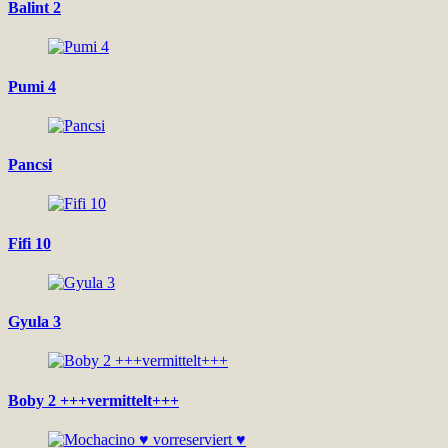
Balint 2
Pumi 4
Pancsi
Fifi 10
Gyula 3
Boby 2 +++vermittelt+++