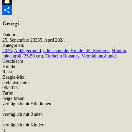
Telegram
Snapchat
Teilen
Georgi
Datum:
25. September 2023
5. April 2024
Kategorien:
2023
,
Anfängerhund
,
Glückshunde
,
Hunde_für_Senioren
,
Hündin
,
mittelgroß (35-50 cm)
,
Tierheim Bogancs
,
Vermittlungshunde
Geschlecht
Hündin
Rasse
Beagle-Mix
Geburtsdatum
06/2015
Farbe
beige-braun
verträglich mit Hündinnen
ja
verträglich mit Rüden
ja
verträglich mit Kindern
ja