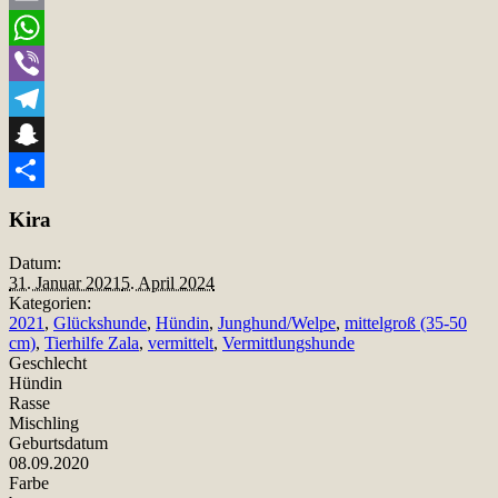
Email
WhatsApp
Viber
Telegram
Snapchat
Teilen
Kira
Datum:
31. Januar 2021
5. April 2024
Kategorien:
2021
,
Glückshunde
,
Hündin
,
Junghund/Welpe
,
mittelgroß (35-50
cm)
,
Tierhilfe Zala
,
vermittelt
,
Vermittlungshunde
Geschlecht
Hündin
Rasse
Mischling
Geburtsdatum
08.09.2020
Farbe