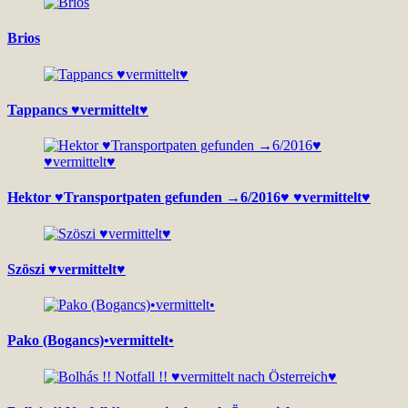
Brios
Tappancs ♥vermittelt♥
Hektor ♥Transportpaten gefunden →6/2016♥ ♥vermittelt♥
Szöszi ♥vermittelt♥
Pako (Bogancs)•vermittelt•