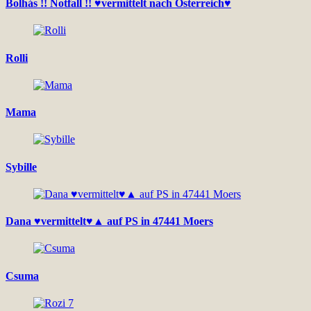
Bolhás !! Notfall !! ♥vermittelt nach Österreich♥
Rolli
Mama
Sybille
Dana ♥vermittelt♥▲ auf PS in 47441 Moers
Csuma