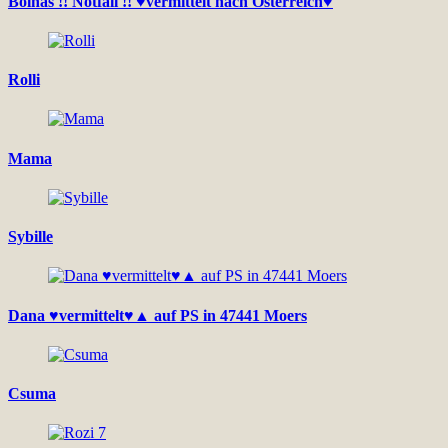
Bolhás !! Notfall !! ♥vermittelt nach Österreich♥
Rolli
Mama
Sybille
Dana ♥vermittelt♥▲ auf PS in 47441 Moers
Csuma