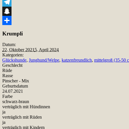
Viber
Telegram
Snapchat
Teilen
Krumpli
Datum:
22. Oktober 2021
5. April 2024
Kategorien:
Glückshunde
,
Junghund/Welpe
,
katzenfreundlich
,
mittelgroß (35-50 
Geschlecht
Rüde
Rasse
Pinscher - Mix
Geburtsdatum
24.07.2021
Farbe
schwarz-braun
verträglich mit Hündinnen
ja
verträglich mit Rüden
ja
verträglich mit Kindern