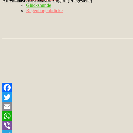
Aufenthaltsort: TH Zala – Ungarn (Pflegestelle)
Glückshunde
Regenbogenbrücke
Facebook
Twitter
Email
WhatsApp