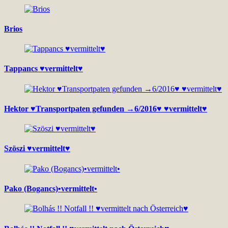
Brios
Tappancs ♥vermittelt♥
Hektor ♥Transportpaten gefunden →6/2016♥ ♥vermittelt♥
Szöszi ♥vermittelt♥
Pako (Bogancs)•vermittelt•