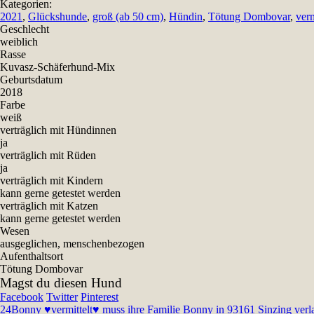
Kategorien:
2021
,
Glückshunde
,
groß (ab 50 cm)
,
Hündin
,
Tötung Dombovar
,
verm
Geschlecht
weiblich
Rasse
Kuvasz-Schäferhund-Mix
Geburtsdatum
2018
Farbe
weiß
verträglich mit Hündinnen
ja
verträglich mit Rüden
ja
verträglich mit Kindern
kann gerne getestet werden
verträglich mit Katzen
kann gerne getestet werden
Wesen
ausgeglichen, menschenbezogen
Aufenthaltsort
Tötung Dombovar
Magst du diesen Hund
Facebook
Twitter
Pinterest
24
Bonny ♥vermittelt♥ muss ihre Familie Bonny in 93161 Sinzing verla