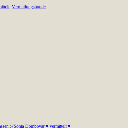
ittelt
,
Vermittlungshunde
ssen :-(
Sonja Dombovar ♥ vermittelt ♥