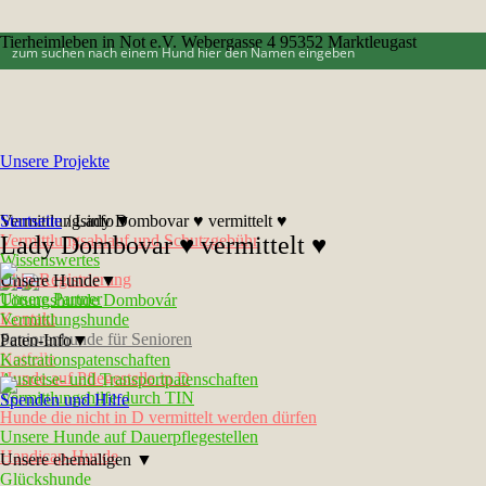
Tierheimleben in Not e.V. Webergasse 4 95352 Marktleugast
Unsere Projekte
Vermittlungsinfo▼
Startseite
/
Lady Dombovar ♥ vermittelt ♥
Vermittlungsablauf und Schutzgebühr
Lady Dombovar ♥ vermittelt ♥
Wissenswertes
Chip-Registrierung
Unsere Hunde▼
Unsere Partner
Tötungshunde Dombovár
Kontakt
Vermittlungshunde
Seniorenhunde für Senioren
Paten-Info▼
Notfelle
Kastrationspatenschaften
Hunde auf Pflegestelle in D
Ausreise- und Transportpatenschaften
Vermittlungshilfe durch TIN
Spenden und Hilfe
Hunde die nicht in D vermittelt werden dürfen
Unsere Hunde auf Dauerpflegestellen
Handicap-Hunde
Unsere ehemaligen ▼
Glückshunde