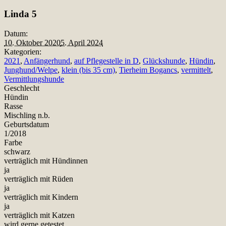
Teilen
Linda 5
Datum:
10. Oktober 2020
5. April 2024
Kategorien:
2021
,
Anfängerhund
,
auf Pflegestelle in D
,
Glückshunde
,
Hündin
,
Junghund/Welpe
,
klein (bis 35 cm)
,
Tierheim Bogancs
,
vermittelt
,
Vermittlungshunde
Geschlecht
Hündin
Rasse
Mischling n.b.
Geburtsdatum
1/2018
Farbe
schwarz
verträglich mit Hündinnen
ja
verträglich mit Rüden
ja
verträglich mit Kindern
ja
verträglich mit Katzen
wird gerne getestet