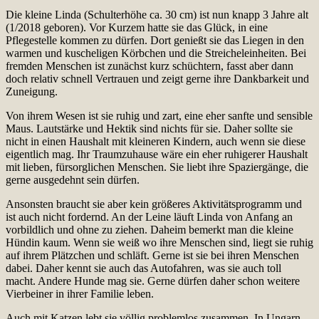
Die kleine Linda (Schulterhöhe ca. 30 cm) ist nun knapp 3 Jahre alt
(1/2018 geboren). Vor Kurzem hatte sie das Glück, in eine
Pflegestelle kommen zu dürfen. Dort genießt sie das Liegen in den
warmen und kuscheligen Körbchen und die Streicheleinheiten. Bei
fremden Menschen ist zunächst kurz schüchtern, fasst aber dann
doch relativ schnell Vertrauen und zeigt gerne ihre Dankbarkeit und
Zuneigung.
Von ihrem Wesen ist sie ruhig und zart, eine eher sanfte und sensible
Maus. Lautstärke und Hektik sind nichts für sie. Daher sollte sie
nicht in einen Haushalt mit kleineren Kindern, auch wenn sie diese
eigentlich mag. Ihr Traumzuhause wäre ein eher ruhigerer Haushalt
mit lieben, fürsorglichen Menschen. Sie liebt ihre Spaziergänge, die
gerne ausgedehnt sein dürfen.
Ansonsten braucht sie aber kein größeres Aktivitätsprogramm und
ist auch nicht fordernd. An der Leine läuft Linda von Anfang an
vorbildlich und ohne zu ziehen. Daheim bemerkt man die kleine
Hündin kaum. Wenn sie weiß wo ihre Menschen sind, liegt sie ruhig
auf ihrem Plätzchen und schläft. Gerne ist sie bei ihren Menschen
dabei. Daher kennt sie auch das Autofahren, was sie auch toll
macht. Andere Hunde mag sie. Gerne dürfen daher schon weitere
Vierbeiner in ihrer Familie leben.
Auch mit Katzen lebt sie völlig problemlos zusammen. In Ungarn