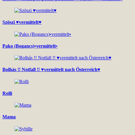
Szöszi ♥vermittelt♥
Pako (Bogancs)•vermittelt•
Bolhás !! Notfall !! ♥vermittelt nach Österreich♥
Rolli
Mama