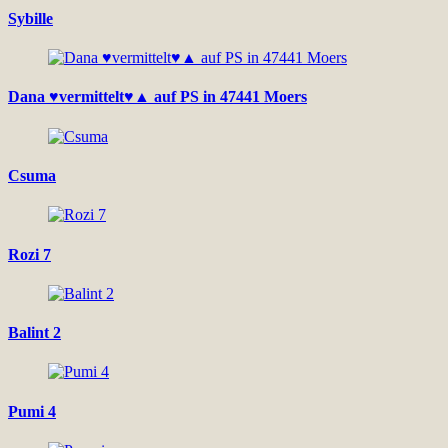
Sybille
Dana ♥vermittelt♥▲ auf PS in 47441 Moers
Csuma
Rozi 7
Balint 2
Pumi 4