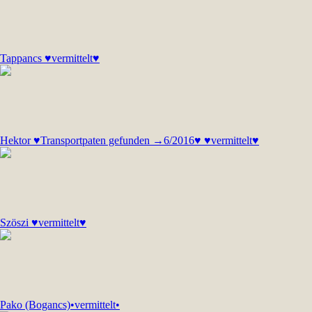
Tappancs ♥vermittelt♥
Hektor ♥Transportpaten gefunden →6/2016♥ ♥vermittelt♥
Szöszi ♥vermittelt♥
Pako (Bogancs)•vermittelt•