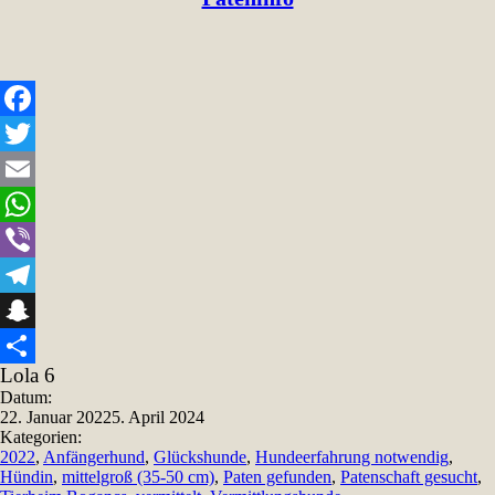
Facebook
Twitter
Email
WhatsApp
Viber
Telegram
Snapchat
Lola 6
Teilen
Datum:
22. Januar 2022
5. April 2024
Kategorien:
2022
,
Anfängerhund
,
Glückshunde
,
Hundeerfahrung notwendig
,
Hündin
,
mittelgroß (35-50 cm)
,
Paten gefunden
,
Patenschaft gesucht
,