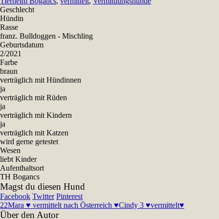
Tierheim Bogancs
,
vermittelt
,
Vermittlungshunde
Geschlecht
Hündin
Rasse
franz. Bulldoggen - Mischling
Geburtsdatum
2/2021
Farbe
braun
verträglich mit Hündinnen
ja
verträglich mit Rüden
ja
verträglich mit Kindern
ja
verträglich mit Katzen
wird gerne getestet
Wesen
liebt Kinder
Aufenthaltsort
TH Bogancs
Magst du diesen Hund
Facebook
Twitter
Pinterest
22
Mara ♥ vermittelt nach Österreich ♥
Cindy 3 ♥vermittelt♥
Über den Autor