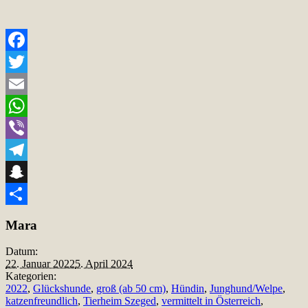
Facebook
Twitter
Email
WhatsApp
Viber
Telegram
Snapchat
Teilen
Mara
Datum:
22. Januar 2022
5. April 2024
Kategorien:
2022
,
Glückshunde
,
groß (ab 50 cm)
,
Hündin
,
Junghund/Welpe
,
katzenfreundlich
,
Tierheim Szeged
,
vermittelt in Österreich
,