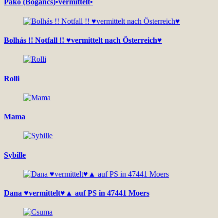
Pako (Bogancs)•vermittelt•
Bolhás !! Notfall !! ♥vermittelt nach Österreich♥
Rolli
Mama
Sybille
Dana ♥vermittelt♥▲ auf PS in 47441 Moers