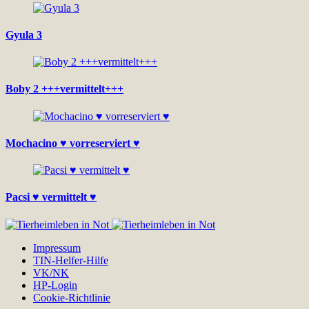
Gyula 3
Boby 2 +++vermittelt+++
Mochacino ♥ vorreserviert ♥
Pacsi ♥ vermittelt ♥
Impressum
TIN-Helfer-Hilfe
VK/NK
HP-Login
Cookie-Richtlinie