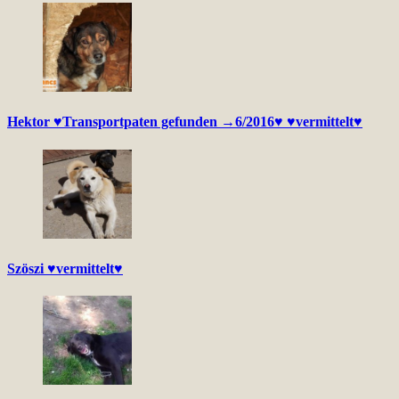
Hektor ♥Transportpaten gefunden →6/2016♥ ♥vermittelt♥
Szöszi ♥vermittelt♥