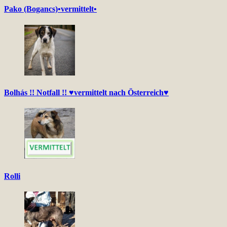
Pako (Bogancs)•vermittelt•
Bolhás !! Notfall !! ♥vermittelt nach Österreich♥
Rolli