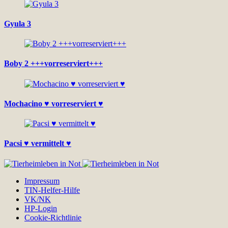
Gyula 3
Boby 2 +++vorreserviert+++
Mochacino ♥ vorreserviert ♥
Pacsi ♥ vermittelt ♥
Impressum
TIN-Helfer-Hilfe
VK/NK
HP-Login
Cookie-Richtlinie