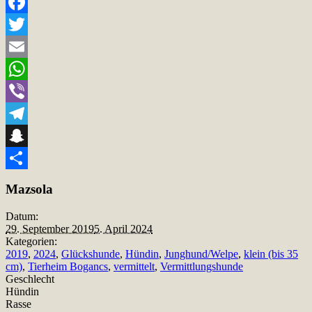
Facebook
Twitter
Email
WhatsApp
Viber
Telegram
Snapchat
Teilen
Mazsola
Datum:
29. September 2019
5. April 2024
Kategorien:
2019
,
2024
,
Glückshunde
,
Hündin
,
Junghund/Welpe
,
klein (bis 35
cm)
,
Tierheim Bogancs
,
vermittelt
,
Vermittlungshunde
Geschlecht
Hündin
Rasse