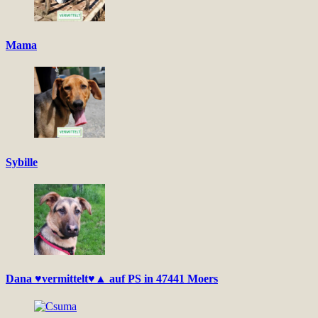
Mama
Sybille
Dana ♥vermittelt♥▲ auf PS in 47441 Moers