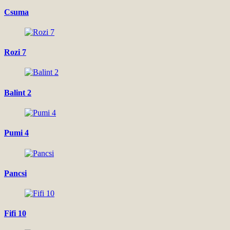
Csuma
Rozi 7
Balint 2
Pumi 4
Pancsi
Fifi 10