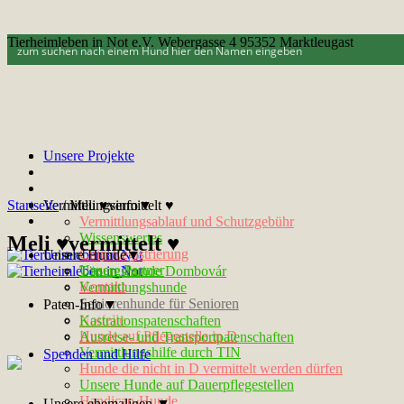
Tierheimleben in Not e.V. Webergasse 4 95352 Marktleugast
Unsere Projekte
Startseite
Vermittlungsinfo▼
/
Meli ♥vermittelt ♥
Vermittlungsablauf und Schutzgebühr
Wissenswertes
Meli ♥vermittelt ♥
Chip-Registrierung
Unsere Hunde▼
Unsere Partner
Tötungshunde Dombovár
Kontakt
Vermittlungshunde
Seniorenhunde für Senioren
Paten-Info▼
Notfelle
Kastrationspatenschaften
Hunde auf Pflegestelle in D
Ausreise- und Transportpatenschaften
Vermittlungshilfe durch TIN
Spenden und Hilfe
Hunde die nicht in D vermittelt werden dürfen
Unsere Hunde auf Dauerpflegestellen
Handicap-Hunde
Unsere ehemaligen ▼