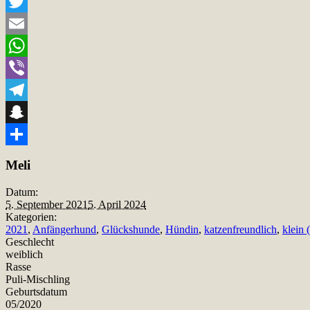
Facebook
Twitter
Email
WhatsApp
Viber
Telegram
Snapchat
Teilen
Meli
Datum:
5. September 2021
5. April 2024
Kategorien:
2021
,
Anfängerhund
,
Glückshunde
,
Hündin
,
katzenfreundlich
,
klein 
Geschlecht
weiblich
Rasse
Puli-Mischling
Geburtsdatum
05/2020