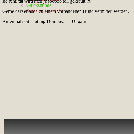
sie sehr, da wird man ja sooooo toll gekrault 😉
Glückshunde
Regenbogenbrücke
Gerne darf er auch zu einem vorhandenen Hund vermittelt werden.
Aufenthaltsort: Tötung Dombovar – Ungarn