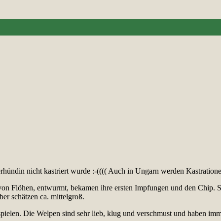
hündin nicht kastriert wurde :-(((( Auch in Ungarn werden Kastration
i von Flöhen, entwurmt, bekamen ihre ersten Impfungen und den Chip. S
er schätzen ca. mittelgroß.
 spielen. Die Welpen sind sehr lieb, klug und verschmust und haben i