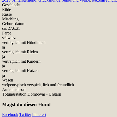
2025
,
Anfängerhund
,
Glückshunde
,
Junghund/Welpe
,
katzenfreundli
Geschlecht
Rüde
Rasse
Mischling
Geburtsdatum
ca. 27.6.25
Farbe
schwarz
verträglich mit Hündinnen
ja
verträglich mit Rüden
ja
verträglich mit Kindern
ja
verträglich mit Katzen
ja
Wesen
welpentypisch verspielt, lieb und freundlich
Aufenthaltsort
Tötungsstation Dombovar - Ungarn
Magst du diesen Hund
Facebook
Twitter
Pinterest