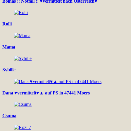
Bolhás !! Notfall !! ♥vermittelt nach Österreich♥
Rolli
Mama
Sybille
Dana ♥vermittelt♥▲ auf PS in 47441 Moers
Csuma