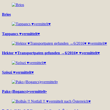
Brios
Tappancs ♥vermittelt♥
Hektor ♥Transportpaten gefunden →6/2016♥ ♥vermittelt♥
Szöszi ♥vermittelt♥
Pako (Bogancs)•vermittelt•