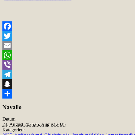
Facebook
Twitter
Email
WhatsApp
Viber
Telegram
Snapchat
Teilen
Navallo
Datum:
23. August 2025
26. August 2025
Kategorien: