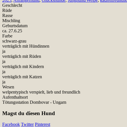
2025
,
Anfängerhund
,
Glückshunde
,
Junghund/Welpe
,
katzenfreundli
Geschlecht
Rüde
Rasse
Mischling
Geburtsdatum
ca. 27.6.25
Farbe
schwarz-grau
verträglich mit Hündinnen
ja
verträglich mit Rüden
ja
verträglich mit Kindern
ja
verträglich mit Katzen
ja
Wesen
welpentypisch verspielt, lieb und freundlich
Aufenthaltsort
Tötungsstation Dombovar - Ungarn
Magst du diesen Hund
Facebook
Twitter
Pinterest