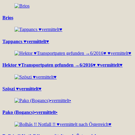
Brios
Tappancs ♥vermittelt♥
Hektor ♥Transportpaten gefunden →6/2016♥ ♥vermittelt♥
Szöszi ♥vermittelt♥
Pako (Bogancs)•vermittelt•