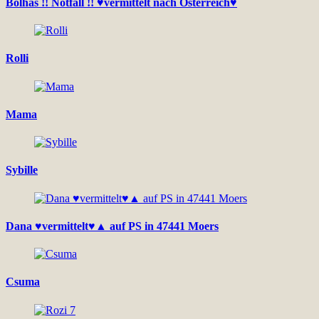
Bolhás !! Notfall !! ♥vermittelt nach Österreich♥
Rolli
Mama
Sybille
Dana ♥vermittelt♥▲ auf PS in 47441 Moers
Csuma