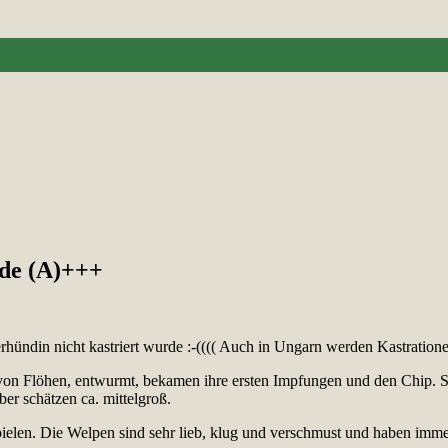
nde (A)+++
hündin nicht kastriert wurde :-(((( Auch in Ungarn werden Kastration
i von Flöhen, entwurmt, bekamen ihre ersten Impfungen und den Chip. S
er schätzen ca. mittelgroß.
spielen. Die Welpen sind sehr lieb, klug und verschmust und haben im