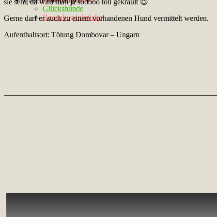
sie sehr, da wird man ja sooooo toll gekrault 😉
Glückshunde
Regenbogenbrücke
Gerne darf er auch zu einem vorhandenen Hund vermittelt werden.
Aufenthaltsort: Tötung Dombovar – Ungarn