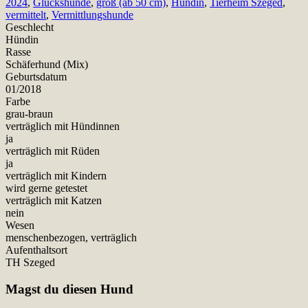
2024
,
Glückshunde
,
groß (ab 50 cm)
,
Hündin
,
Tierheim Szeged
,
vermittelt
,
Vermittlungshunde
Geschlecht
Hündin
Rasse
Schäferhund (Mix)
Geburtsdatum
01/2018
Farbe
grau-braun
verträglich mit Hündinnen
ja
verträglich mit Rüden
ja
verträglich mit Kindern
wird gerne getestet
verträglich mit Katzen
nein
Wesen
menschenbezogen, verträglich
Aufenthaltsort
TH Szeged
Magst du diesen Hund