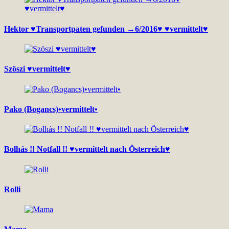
Hektor ♥Transportpaten gefunden →6/2016♥ ♥vermittelt♥
Szöszi ♥vermittelt♥
Pako (Bogancs)•vermittelt•
Bolhás !! Notfall !! ♥vermittelt nach Österreich♥
Rolli