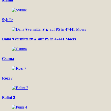
Mama
Sybille
Dana ♥vermittelt♥▲ auf PS in 47441 Moers
Csuma
Rozi 7
Balint 2