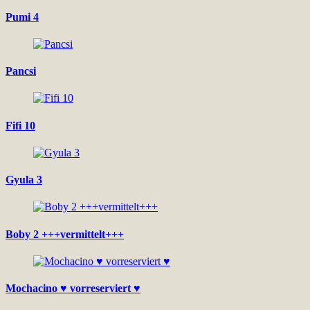
Pumi 4
Pancsi
Fifi 10
Gyula 3
Boby 2 +++vermittelt+++
Mochacino ♥ vorreserviert ♥