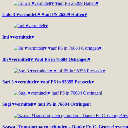
Lulu 3 ♥vermittelt♥ ♥auf PS 26209 Hatten♥
Imi ♥vermittelt♥
Ibi ♥vermittelt♥ ♥auf PS in 76684 Östringen♥
Sari 3 ♥vermittelt♥ ♥auf PS in 95355 Presseck♥
Sugi ♥vermittelt♥ !auf PS in 76684 Östringen!
Szasza !Transportpaten gefunden – Danke Fr. C. George! ♥vermi