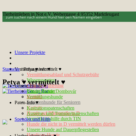
Tierheimleben in Not e.V. Webergasse 4 95352 Marktleugast
Unsere Projekte
Startseite
Vermittlungsinfo▼
/
Petya ♥ vermittelt ♥
Vermittlungsablauf und Schutzgebühr
Wissenswertes
Petya ♥ vermittelt ♥
Chip-Registrierung
Unsere Hunde▼
Unsere Partner
Tötungshunde Dombovár
Kontakt
Vermittlungshunde
Seniorenhunde für Senioren
Paten-Info▼
Notfelle
Kastrationspatenschaften
Hunde auf Pflegestelle in D
Ausreise- und Transportpatenschaften
Vermittlungshilfe durch TIN
Spenden und Hilfe
Hunde die nicht in D vermittelt werden dürfen
Unsere Hunde auf Dauerpflegestellen
Handicap-Hunde
Unsere ehemaligen ▼