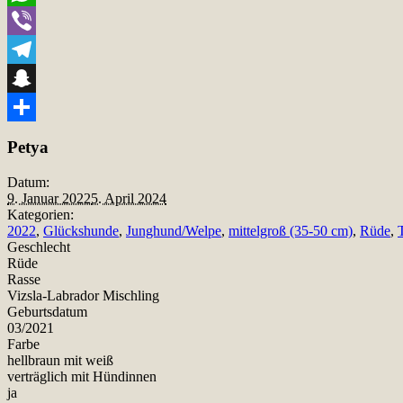
WhatsApp
Viber
Telegram
Snapchat
Teilen
Petya
Datum:
9. Januar 2022
5. April 2024
Kategorien:
2022
,
Glückshunde
,
Junghund/Welpe
,
mittelgroß (35-50 cm)
,
Rüde
,
Geschlecht
Rüde
Rasse
Vizsla-Labrador Mischling
Geburtsdatum
03/2021
Farbe
hellbraun mit weiß
verträglich mit Hündinnen
ja