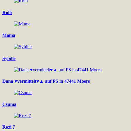
Rolli
Mama
Sybille
Dana ♥vermittelt♥▲ auf PS in 47441 Moers
Csuma
Rozi 7