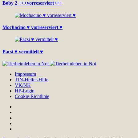
Boby 2 +++vorreserviert+++
Mochacino ♥ vorreserviert ♥
Pacsi ♥ vermittelt ♥
Impressum
TIN-Helfer-Hilfe
VK/NK
HP-Login
Cookie-Richtlinie