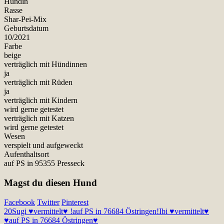
Hündin
Rasse
Shar-Pei-Mix
Geburtsdatum
10/2021
Farbe
beige
verträglich mit Hündinnen
ja
verträglich mit Rüden
ja
verträglich mit Kindern
wird gerne getestet
verträglich mit Katzen
wird gerne getestet
Wesen
verspielt und aufgeweckt
Aufenthaltsort
auf PS in 95355 Presseck
Magst du diesen Hund
Facebook
Twitter
Pinterest
20
Sugi ♥vermittelt♥ !auf PS in 76684 Östringen!
Ibi ♥vermittelt♥
♥auf PS in 76684 Östringen♥