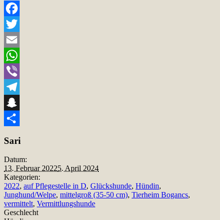
Facebook
Twitter
Email
WhatsApp
Viber
Telegram
Snapchat
Teilen
Sari
Datum:
13. Februar 2022
5. April 2024
Kategorien:
2022
,
auf Pflegestelle in D
,
Glückshunde
,
Hündin
,
Junghund/Welpe
,
mittelgroß (35-50 cm)
,
Tierheim Bogancs
,
vermittelt
,
Vermittlungshunde
Geschlecht