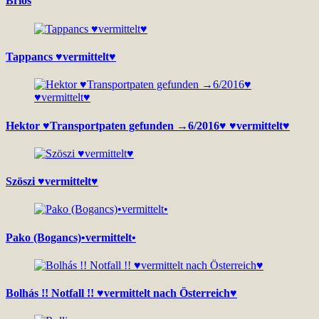
Brios
Tappancs ♥vermittelt♥
Hektor ♥Transportpaten gefunden →6/2016♥ ♥vermittelt♥
Szöszi ♥vermittelt♥
Pako (Bogancs)•vermittelt•
Bolhás !! Notfall !! ♥vermittelt nach Österreich♥