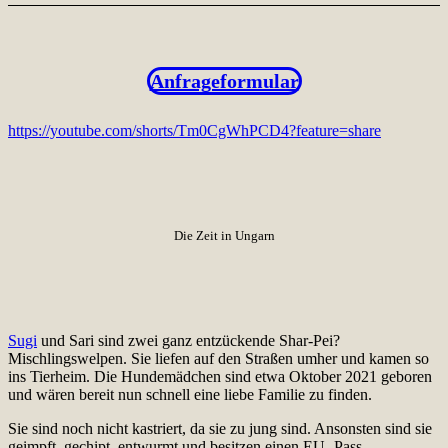
Anfrageformular
https://youtube.com/shorts/Tm0CgWhPCD4?feature=share
Die Zeit in Ungarn
Sugi
und Sari sind zwei ganz entzückende Shar-Pei?
Mischlingswelpen. Sie liefen auf den Straßen umher und kamen so
ins Tierheim. Die Hundemädchen sind etwa Oktober 2021 geboren
und wären bereit nun schnell eine liebe Familie zu finden.
Sie sind noch nicht kastriert, da sie zu jung sind. Ansonsten sind sie
geimpft, gechipt, entwurmt und besitzen einen EU- Pass.