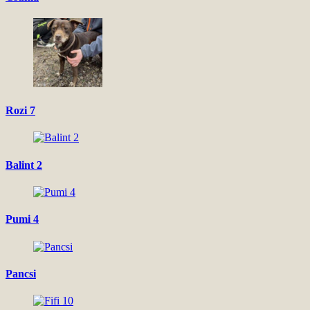
Rozi 7
Balint 2
Pumi 4
Pancsi