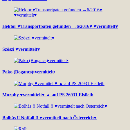
Hektor ♥Transportpaten gefunden →6/2016♥ ♥vermittelt♥
Szöszi ♥vermittelt♥
Pako (Bogancs)•vermittelt•
Murphy ♥vermittelt♥ ▲ auf PS 26931 Elsfleth
Bolhás !! Notfall !! ♥vermittelt nach Österreich♥