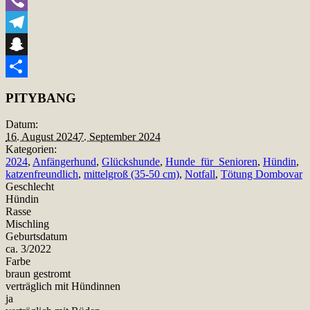
Viber
Telegram
Snapchat
Teilen
PITYBANG
Datum:
16. August 2024
7. September 2024
Kategorien:
2024
,
Anfängerhund
,
Glückshunde
,
Hunde_für_Senioren
,
Hündin
,
katzenfreundlich
,
mittelgroß (35-50 cm)
,
Notfall
,
Tötung Dombovar
Geschlecht
Hündin
Rasse
Mischling
Geburtsdatum
ca. 3/2022
Farbe
braun gestromt
verträglich mit Hündinnen
ja