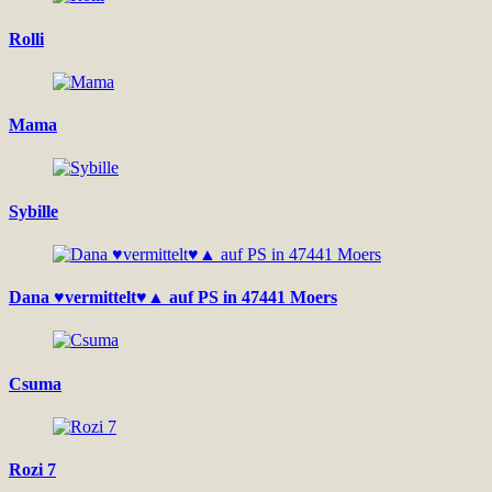
Rolli
Mama
Sybille
Dana ♥vermittelt♥▲ auf PS in 47441 Moers
Csuma
Rozi 7