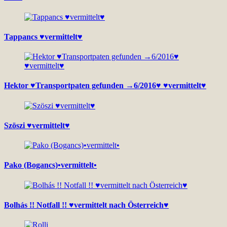
Tappancs ♥vermittelt♥
Hektor ♥Transportpaten gefunden →6/2016♥ ♥vermittelt♥
Szöszi ♥vermittelt♥
Pako (Bogancs)•vermittelt•
Bolhás !! Notfall !! ♥vermittelt nach Österreich♥