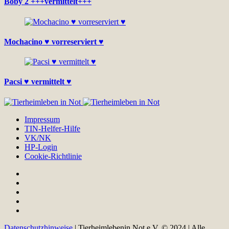
Boby 2 +++vermittelt+++
Mochacino ♥ vorreserviert ♥
Pacsi ♥ vermittelt ♥
Impressum
TIN-Helfer-Hilfe
VK/NK
HP-Login
Cookie-Richtlinie
Datenschutzhinweise
| Tierheimlebenin Not e.V. © 2024 | Alle