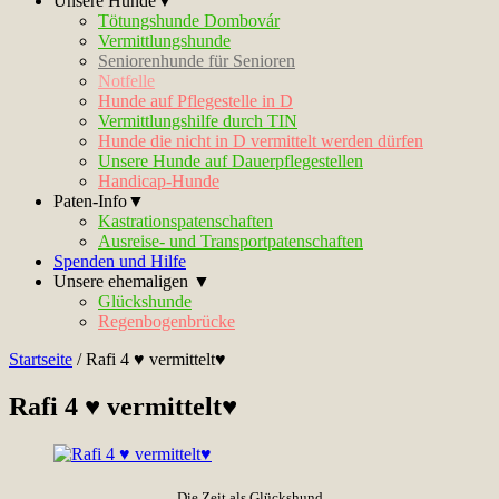
Unsere Hunde▼
Tötungshunde Dombovár
Vermittlungshunde
Seniorenhunde für Senioren
Notfelle
Hunde auf Pflegestelle in D
Vermittlungshilfe durch TIN
Hunde die nicht in D vermittelt werden dürfen
Unsere Hunde auf Dauerpflegestellen
Handicap-Hunde
Paten-Info▼
Kastrationspatenschaften
Ausreise- und Transportpatenschaften
Spenden und Hilfe
Unsere ehemaligen ▼
Glückshunde
Regenbogenbrücke
Startseite
/
Rafi 4 ♥ vermittelt♥
Rafi 4 ♥ vermittelt♥
Die Zeit als Glückshund