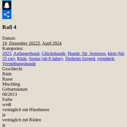
Telegram
Snapchat
Teilen
Rafi 4
Datum:
19. Dezember 2022
5. April 2024
Kategorien:
2023
,
Anfängerhund
,
Glückshunde
,
Hunde_für_Senioren
,
klein (bis
35 cm)
,
Rüde
,
Senior (ab 8 Jahre)
,
Tierheim Szeged
,
vermittelt
,
Vermittlungshunde
Geschlecht
Rüde
Rasse
Mischling
Geburtsdatum
08/2013
Farbe
weiß
verträglich mit Hündinnen
ja
verträglich mit Rüden
ja