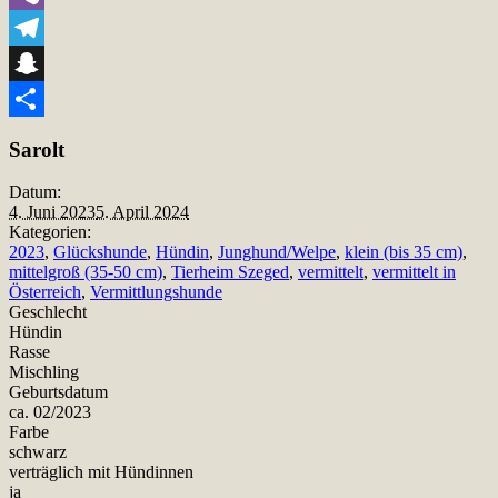
Viber
Telegram
Snapchat
Teilen
Sarolt
Datum:
4. Juni 2023
5. April 2024
Kategorien:
2023
,
Glückshunde
,
Hündin
,
Junghund/Welpe
,
klein (bis 35 cm)
,
mittelgroß (35-50 cm)
,
Tierheim Szeged
,
vermittelt
,
vermittelt in
Österreich
,
Vermittlungshunde
Geschlecht
Hündin
Rasse
Mischling
Geburtsdatum
ca. 02/2023
Farbe
schwarz
verträglich mit Hündinnen
ja