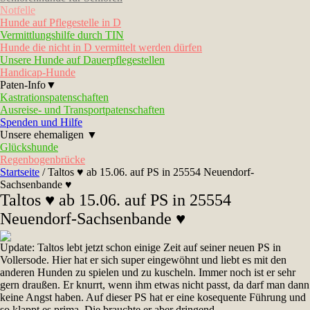
Notfelle
Hunde auf Pflegestelle in D
Vermittlungshilfe durch TIN
Hunde die nicht in D vermittelt werden dürfen
Unsere Hunde auf Dauerpflegestellen
Handicap-Hunde
Paten-Info▼
Kastrationspatenschaften
Ausreise- und Transportpatenschaften
Spenden und Hilfe
Unsere ehemaligen ▼
Glückshunde
Regenbogenbrücke
Startseite
/
Taltos ♥ ab 15.06. auf PS in 25554 Neuendorf-
Sachsenbande ♥
Taltos ♥ ab 15.06. auf PS in 25554
Neuendorf-Sachsenbande ♥
Update: Taltos lebt jetzt schon einige Zeit auf seiner neuen PS in
Vollersode. Hier hat er sich super eingewöhnt und liebt es mit den
anderen Hunden zu spielen und zu kuscheln. Immer noch ist er sehr
gern draußen. Er knurrt, wenn ihm etwas nicht passt, da darf man dann
keine Angst haben. Auf dieser PS hat er eine kosequente Führung und
so klappt es prima. Die brauchte er aber dringend.