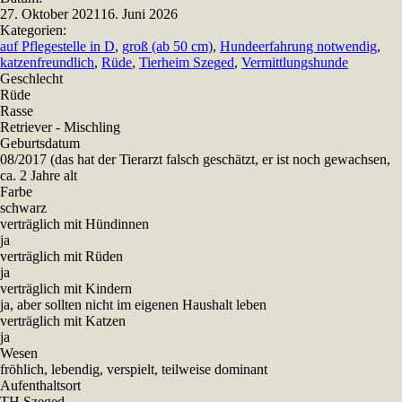
27. Oktober 2021
16. Juni 2026
Kategorien:
auf Pflegestelle in D
,
groß (ab 50 cm)
,
Hundeerfahrung notwendig
,
katzenfreundlich
,
Rüde
,
Tierheim Szeged
,
Vermittlungshunde
Geschlecht
Rüde
Rasse
Retriever - Mischling
Geburtsdatum
08/2017 (das hat der Tierarzt falsch geschätzt, er ist noch gewachsen,
ca. 2 Jahre alt
Farbe
schwarz
verträglich mit Hündinnen
ja
verträglich mit Rüden
ja
verträglich mit Kindern
ja, aber sollten nicht im eigenen Haushalt leben
verträglich mit Katzen
ja
Wesen
fröhlich, lebendig, verspielt, teilweise dominant
Aufenthaltsort
TH Szeged