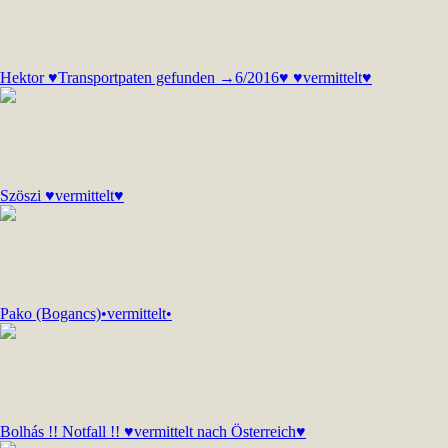
Hektor ♥Transportpaten gefunden →6/2016♥ ♥vermittelt♥
Szöszi ♥vermittelt♥
Pako (Bogancs)•vermittelt•
Bolhás !! Notfall !! ♥vermittelt nach Österreich♥