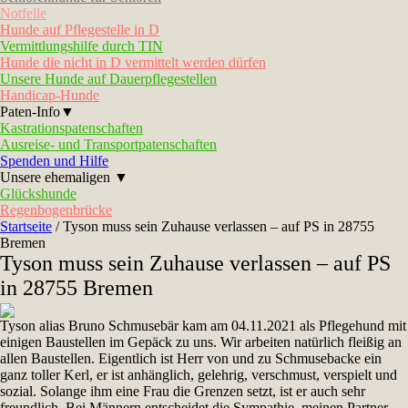
Notfelle
Hunde auf Pflegestelle in D
Vermittlungshilfe durch TIN
Hunde die nicht in D vermittelt werden dürfen
Unsere Hunde auf Dauerpflegestellen
Handicap-Hunde
Paten-Info▼
Kastrationspatenschaften
Ausreise- und Transportpatenschaften
Spenden und Hilfe
Unsere ehemaligen ▼
Glückshunde
Regenbogenbrücke
Startseite
/
Tyson muss sein Zuhause verlassen – auf PS in 28755
Bremen
Tyson muss sein Zuhause verlassen – auf PS
in 28755 Bremen
Tyson alias Bruno Schmusebär kam am 04.11.2021 als Pflegehund mit
einigen Baustellen im Gepäck zu uns. Wir arbeiten natürlich fleißig an
allen Baustellen.
Eigentlich ist Herr von und zu Schmusebacke ein
ganz toller Kerl, er ist anhänglich, gelehrig, verschmust, verspielt und
sozial. Solange ihm eine Frau die Grenzen setzt, ist er auch sehr
freundlich. Bei Männern entscheidet die Sympathie, meinen Partner