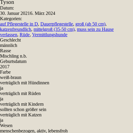
Tyson
Teilen
Datum:
30. Januar 2021
6. März 2024
Kategorien:
auf Pflegestelle in D
,
Dauerpflegestelle
,
groß (ab 50 cm)
,
katzenfreundlich
,
mittelgroß (35-50 cm)
,
muss sein zu Hause
verlassen
,
Rüde
,
Vermittlungshunde
Geschlecht
männlich
Rasse
Mischling n.b.
Geburtsdatum
2017
Farbe
weiß-braun
verträglich mit Hündinnen
ja
verträglich mit Rüden
ja
verträglich mit Kindern
sollten schon größer sein
verträglich mit Katzen
ja
Wesen
menschenbezogen, aktiv, lebensfroh