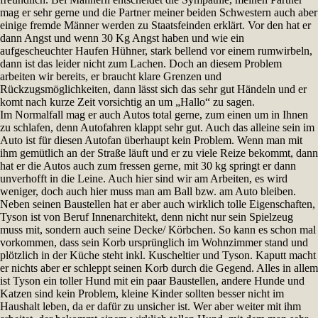
mag er sehr gerne und die Partner meiner beiden Schwestern auch aber
einige fremde Männer werden zu Staatsfeinden erklärt. Vor den hat er
dann Angst und wenn 30 Kg Angst haben und wie ein
aufgescheuchter Haufen Hühner, stark bellend vor einem rumwirbeln,
dann ist das leider nicht zum Lachen. Doch an diesem Problem
arbeiten wir bereits, er braucht klare Grenzen und
Rückzugsmöglichkeiten, dann lässt sich das sehr gut Händeln und er
komt nach kurze Zeit vorsichtig an um „Hallo“ zu sagen.
Im Normalfall mag er auch Autos total gerne, zum einen um in Ihnen
zu schlafen, denn Autofahren klappt sehr gut. Auch das alleine sein im
Auto ist für diesen Autofan überhaupt kein Problem. Wenn man mit
ihm gemütlich an der Straße läuft und er zu viele Reize bekommt, dann
hat er die Autos auch zum fressen gerne, mit 30 kg springt er dann
unverhofft in die Leine. Auch hier sind wir am Arbeiten, es wird
weniger, doch auch hier muss man am Ball bzw. am Auto bleiben.
Neben seinen Baustellen hat er aber auch wirklich tolle Eigenschaften,
Tyson ist von Beruf Innenarchitekt, denn nicht nur sein Spielzeug
muss mit, sondern auch seine Decke/ Körbchen. So kann es schon mal
vorkommen, dass sein Korb ursprünglich im Wohnzimmer stand und
plötzlich in der Küche steht inkl. Kuscheltier und Tyson. Kaputt macht
er nichts aber er schleppt seinen Korb durch die Gegend. Alles in allem
ist Tyson ein toller Hund mit ein paar Baustellen, andere Hunde und
Katzen sind kein Problem, kleine Kinder sollten besser nicht im
Haushalt leben, da er dafür zu unsicher ist. Wer aber weiter mit ihm