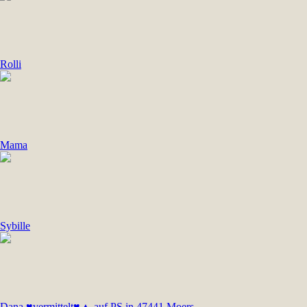
Rolli
Mama
Sybille
Dana ♥vermittelt♥▲ auf PS in 47441 Moers