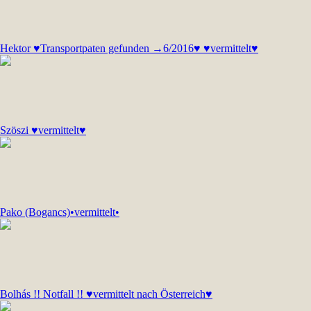
Hektor ♥Transportpaten gefunden →6/2016♥ ♥vermittelt♥
Szöszi ♥vermittelt♥
Pako (Bogancs)•vermittelt•
Bolhás !! Notfall !! ♥vermittelt nach Österreich♥