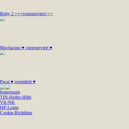
Boby 2 +++vorreserviert+++
Mochacino ♥ vorreserviert ♥
Pacsi ♥ vermittelt ♥
Impressum
TIN-Helfer-Hilfe
VK/NK
HP-Login
Cookie-Richtlinie