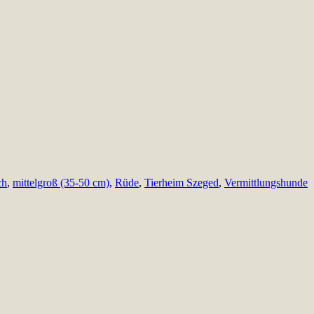
ch
,
mittelgroß (35-50 cm)
,
Rüde
,
Tierheim Szeged
,
Vermittlungshunde