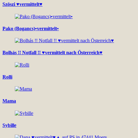
Szöszi ♥vermittelt♥
Pako (Bogancs)•vermittelt•
Bolhás !! Notfall !! ♥vermittelt nach Österreich♥
Rolli
Mama
Sybille