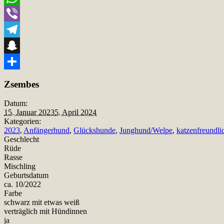
WhatsApp
Viber
Telegram
Snapchat
Teilen
Zsembes
Datum:
15. Januar 2023
5. April 2024
Kategorien:
2023
,
Anfängerhund
,
Glückshunde
,
Junghund/Welpe
,
katzenfreundli
Geschlecht
Rüde
Rasse
Mischling
Geburtsdatum
ca. 10/2022
Farbe
schwarz mit etwas weiß
verträglich mit Hündinnen
ja