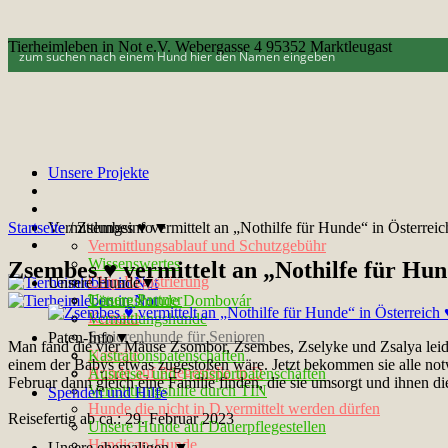
Tierheimleben in Not e.V. Webergasse 4 95352 Marktleugast
Unsere Projekte
Startseite
Vermittlungsinfo▼
/
Zsembes ♥ vermittelt an „Nothilfe für Hunde“ in Österreic
Vermittlungsablauf und Schutzgebühr
Wissenswertes
Zsembes ♥ vermittelt an „Nothilfe für Hun
Chip-Registrierung
Unsere Hunde▼
Unsere Partner
Tötungshunde Dombovár
Kontakt
Vermittlungshunde
Seniorenhunde für Senioren
Paten-Info▼
Man fand die vier Mäuse Zsombor, Zsembes, Zselyke und Zsalya leide
Notfelle
Kastrationspatenschaften
einem der Babys etwas zugestoßen wäre. Jetzt bekommen sie alle notw
Hunde auf Pflegestelle in D
Ausreise- und Transportpatenschaften
Februar dann gleich eine Familie finden, die sie umsorgt und ihnen di
Vermittlungshilfe durch TIN
Spenden und Hilfe
Hunde die nicht in D vermittelt werden dürfen
Reisefertig ab ca.: 29. Februar 2023
Unsere Hunde auf Dauerpflegestellen
Handicap-Hunde
Unsere ehemaligen ▼