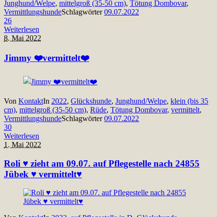
Junghund/Welpe
,
mittelgroß (35-50 cm)
,
Tötung Dombovar
,
Vermittlungshunde
Schlagwörter
09.07.2022
26
Weiterlesen
8. Mai 2022
Jimmy ❤️vermittelt❤️
Von
Kontakt
In
2022
,
Glückshunde
,
Junghund/Welpe
,
klein (bis 35
cm)
,
mittelgroß (35-50 cm)
,
Rüde
,
Tötung Dombovar
,
vermittelt
,
Vermittlungshunde
Schlagwörter
09.07.2022
30
Weiterlesen
1. Mai 2022
Roli ♥ zieht am 09.07. auf Pflegestelle nach 24855
Jübek ♥ vermittelt♥