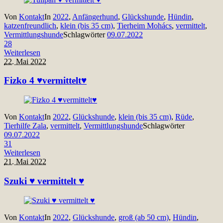
Von
Kontakt
In
2022
,
Anfängerhund
,
Glückshunde
,
Hündin
,
katzenfreundlich
,
klein (bis 35 cm)
,
Tierheim Mohács
,
vermittelt
,
Vermittlungshunde
Schlagwörter
09.07.2022
28
Weiterlesen
22. Mai 2022
Fizko 4 ♥vermittelt♥
Von
Kontakt
In
2022
,
Glückshunde
,
klein (bis 35 cm)
,
Rüde
,
Tierhilfe Zala
,
vermittelt
,
Vermittlungshunde
Schlagwörter
09.07.2022
31
Weiterlesen
21. Mai 2022
Szuki ♥ vermittelt ♥
Von
Kontakt
In
2022
,
Glückshunde
,
groß (ab 50 cm)
,
Hündin
,