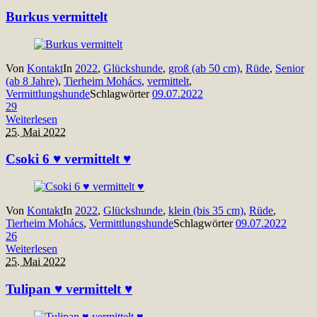
Burkus vermittelt
Von
Kontakt
In
2022
,
Glückshunde
,
groß (ab 50 cm)
,
Rüde
,
Senior
(ab 8 Jahre)
,
Tierheim Mohács
,
vermittelt
,
Vermittlungshunde
Schlagwörter
09.07.2022
29
Weiterlesen
25. Mai 2022
Csoki 6 ♥ vermittelt ♥
Von
Kontakt
In
2022
,
Glückshunde
,
klein (bis 35 cm)
,
Rüde
,
Tierheim Mohács
,
Vermittlungshunde
Schlagwörter
09.07.2022
26
Weiterlesen
25. Mai 2022
Tulipan ♥ vermittelt ♥