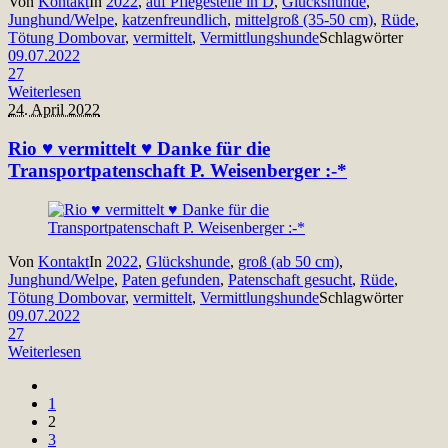
Von
Kontakt
In
2022
,
auf Pflegestelle in D
,
Glückshunde
,
Junghund/Welpe
,
katzenfreundlich
,
mittelgroß (35-50 cm)
,
Rüde
,
Tötung Dombovar
,
vermittelt
,
Vermittlungshunde
Schlagwörter
09.07.2022
27
Weiterlesen
24. April 2022
Rio ♥ vermittelt ♥ Danke für die
Transportpatenschaft P. Weisenberger :-*
Von
Kontakt
In
2022
,
Glückshunde
,
groß (ab 50 cm)
,
Junghund/Welpe
,
Paten gefunden
,
Patenschaft gesucht
,
Rüde
,
Tötung Dombovar
,
vermittelt
,
Vermittlungshunde
Schlagwörter
09.07.2022
27
Weiterlesen
1
2
3