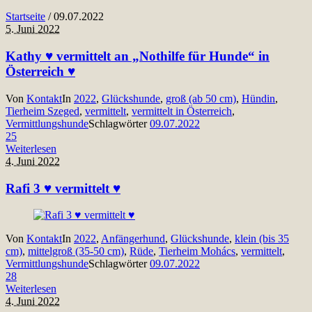
Startseite
/
09.07.2022
5. Juni 2022
Kathy ♥ vermittelt an „Nothilfe für Hunde“ in
Österreich ♥
Von
Kontakt
In
2022
,
Glückshunde
,
groß (ab 50 cm)
,
Hündin
,
Tierheim Szeged
,
vermittelt
,
vermittelt in Österreich
,
Vermittlungshunde
Schlagwörter
09.07.2022
25
Weiterlesen
4. Juni 2022
Rafi 3 ♥ vermittelt ♥
Von
Kontakt
In
2022
,
Anfängerhund
,
Glückshunde
,
klein (bis 35
cm)
,
mittelgroß (35-50 cm)
,
Rüde
,
Tierheim Mohács
,
vermittelt
,
Vermittlungshunde
Schlagwörter
09.07.2022
28
Weiterlesen
4. Juni 2022