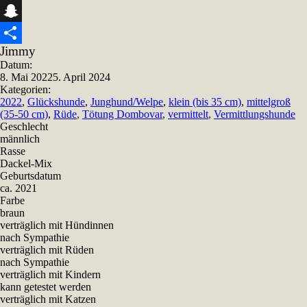
Telegram
Snapchat
Jimmy
Teilen
Datum:
8. Mai 2022
5. April 2024
Kategorien:
2022
,
Glückshunde
,
Junghund/Welpe
,
klein (bis 35 cm)
,
mittelgroß
(35-50 cm)
,
Rüde
,
Tötung Dombovar
,
vermittelt
,
Vermittlungshunde
Geschlecht
männlich
Rasse
Dackel-Mix
Geburtsdatum
ca. 2021
Farbe
braun
verträglich mit Hündinnen
nach Sympathie
verträglich mit Rüden
nach Sympathie
verträglich mit Kindern
kann getestet werden
verträglich mit Katzen