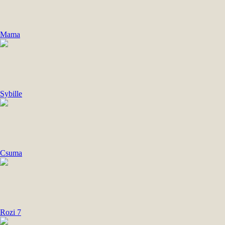
Mama
Sybille
Csuma
Rozi 7