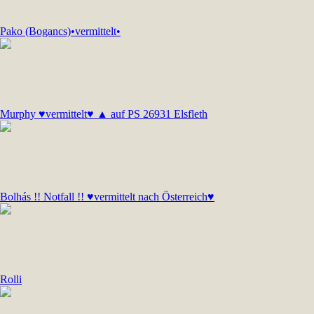
Pako (Bogancs)•vermittelt•
Murphy ♥vermittelt♥ ▲ auf PS 26931 Elsfleth
Bolhás !! Notfall !! ♥vermittelt nach Österreich♥
Rolli