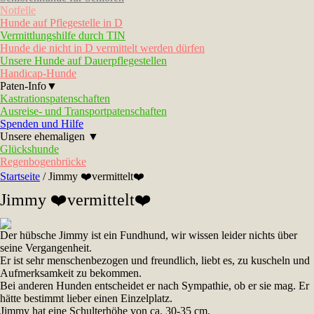
Notfelle
Hunde auf Pflegestelle in D
Vermittlungshilfe durch TIN
Hunde die nicht in D vermittelt werden dürfen
Unsere Hunde auf Dauerpflegestellen
Handicap-Hunde
Paten-Info▼
Kastrationspatenschaften
Ausreise- und Transportpatenschaften
Spenden und Hilfe
Unsere ehemaligen ▼
Glückshunde
Regenbogenbrücke
Startseite
/
Jimmy ❤️vermittelt❤️
Jimmy ❤️vermittelt❤️
Der hübsche Jimmy ist ein Fundhund, wir wissen leider nichts über
seine Vergangenheit.
Er ist sehr menschenbezogen und freundlich, liebt es, zu kuscheln und
Aufmerksamkeit zu bekommen.
Bei anderen Hunden entscheidet er nach Sympathie, ob er sie mag. Er
hätte bestimmt lieber einen Einzelplatz.
Jimmy hat eine Schulterhöhe von ca. 30-35 cm.