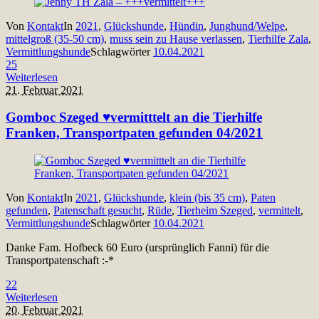
Von
Kontakt
In
2021
,
Glückshunde
,
Hündin
,
Junghund/Welpe
,
mittelgroß (35-50 cm)
,
muss sein zu Hause verlassen
,
Tierhilfe Zala
,
Vermittlungshunde
Schlagwörter
10.04.2021
25
Weiterlesen
21. Februar 2021
Gomboc Szeged ♥vermitttelt an die Tierhilfe
Franken, Transportpaten gefunden 04/2021
Von
Kontakt
In
2021
,
Glückshunde
,
klein (bis 35 cm)
,
Paten
gefunden
,
Patenschaft gesucht
,
Rüde
,
Tierheim Szeged
,
vermittelt
,
Vermittlungshunde
Schlagwörter
10.04.2021
Danke Fam. Hofbeck 60 Euro (ursprünglich Fanni) für die
Transportpatenschaft :-*
22
Weiterlesen
20. Februar 2021