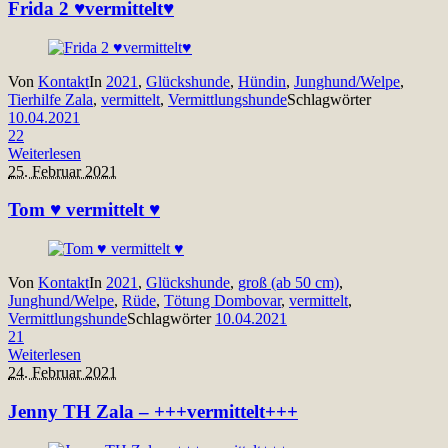
Frida 2 ♥vermittelt♥
Von
Kontakt
In
2021
,
Glückshunde
,
Hündin
,
Junghund/Welpe
,
Tierhilfe Zala
,
vermittelt
,
Vermittlungshunde
Schlagwörter
10.04.2021
22
Weiterlesen
25. Februar 2021
Tom ♥ vermittelt ♥
Von
Kontakt
In
2021
,
Glückshunde
,
groß (ab 50 cm)
,
Junghund/Welpe
,
Rüde
,
Tötung Dombovar
,
vermittelt
,
Vermittlungshunde
Schlagwörter
10.04.2021
21
Weiterlesen
24. Februar 2021
Jenny TH Zala – +++vermittelt+++