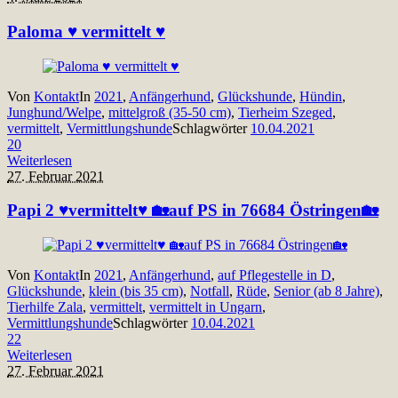
Paloma ♥ vermittelt ♥
Von
Kontakt
In
2021
,
Anfängerhund
,
Glückshunde
,
Hündin
,
Junghund/Welpe
,
mittelgroß (35-50 cm)
,
Tierheim Szeged
,
vermittelt
,
Vermittlungshunde
Schlagwörter
10.04.2021
20
Weiterlesen
27. Februar 2021
Papi 2 ♥vermittelt♥ 🏡auf PS in 76684 Östringen🏡
Von
Kontakt
In
2021
,
Anfängerhund
,
auf Pflegestelle in D
,
Glückshunde
,
klein (bis 35 cm)
,
Notfall
,
Rüde
,
Senior (ab 8 Jahre)
,
Tierhilfe Zala
,
vermittelt
,
vermittelt in Ungarn
,
Vermittlungshunde
Schlagwörter
10.04.2021
22
Weiterlesen
27. Februar 2021