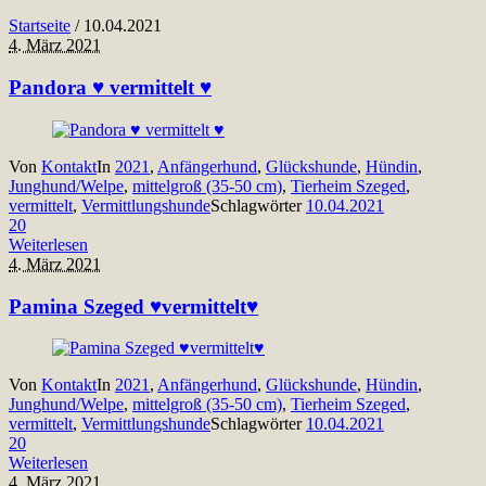
Startseite
/
10.04.2021
4. März 2021
Pandora ♥ vermittelt ♥
Von
Kontakt
In
2021
,
Anfängerhund
,
Glückshunde
,
Hündin
,
Junghund/Welpe
,
mittelgroß (35-50 cm)
,
Tierheim Szeged
,
vermittelt
,
Vermittlungshunde
Schlagwörter
10.04.2021
20
Weiterlesen
4. März 2021
Pamina Szeged ♥vermittelt♥
Von
Kontakt
In
2021
,
Anfängerhund
,
Glückshunde
,
Hündin
,
Junghund/Welpe
,
mittelgroß (35-50 cm)
,
Tierheim Szeged
,
vermittelt
,
Vermittlungshunde
Schlagwörter
10.04.2021
20
Weiterlesen
4. März 2021