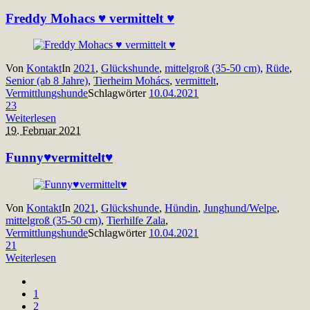
Freddy Mohacs ♥ vermittelt ♥
Von
Kontakt
In
2021
,
Glückshunde
,
mittelgroß (35-50 cm)
,
Rüde
,
Senior (ab 8 Jahre)
,
Tierheim Mohács
,
vermittelt
,
Vermittlungshunde
Schlagwörter
10.04.2021
23
Weiterlesen
19. Februar 2021
Funny♥vermittelt♥
Von
Kontakt
In
2021
,
Glückshunde
,
Hündin
,
Junghund/Welpe
,
mittelgroß (35-50 cm)
,
Tierhilfe Zala
,
Vermittlungshunde
Schlagwörter
10.04.2021
21
Weiterlesen
1
2