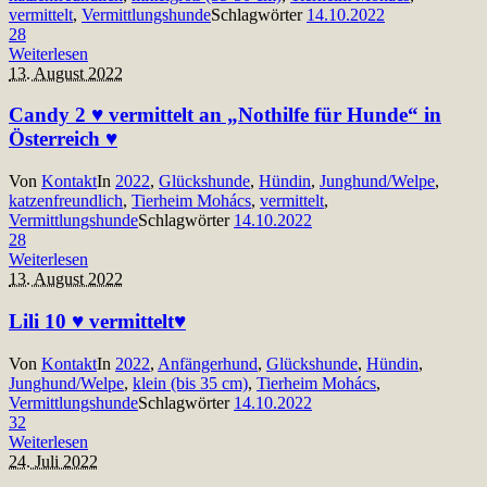
vermittelt
,
Vermittlungshunde
Schlagwörter
14.10.2022
28
Weiterlesen
13. August 2022
Candy 2 ♥ vermittelt an „Nothilfe für Hunde“ in
Österreich ♥
Von
Kontakt
In
2022
,
Glückshunde
,
Hündin
,
Junghund/Welpe
,
katzenfreundlich
,
Tierheim Mohács
,
vermittelt
,
Vermittlungshunde
Schlagwörter
14.10.2022
28
Weiterlesen
13. August 2022
Lili 10 ♥ vermittelt♥
Von
Kontakt
In
2022
,
Anfängerhund
,
Glückshunde
,
Hündin
,
Junghund/Welpe
,
klein (bis 35 cm)
,
Tierheim Mohács
,
Vermittlungshunde
Schlagwörter
14.10.2022
32
Weiterlesen
24. Juli 2022