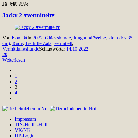
19. Mai 2022
Jacky 2 ♥vermittelt♥
Von
Kontakt
In
2022
,
Glückshunde
,
Junghund/Welpe
,
klein (bis 35
cm)
,
Rüde
,
Tierhilfe Zala
,
vermittelt
,
Vermittlungshunde
Schlagwörter
14.10.2022
29
Weiterlesen
1
2
3
4
Impressum
TIN-Helfer-Hilfe
VK/NK
HP-Login