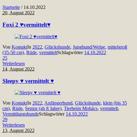
Startseite
/
14.10.2022
20. August 2022
Foxi 2 ♥vermittelt♥
Von
Kontakt
In
2022
,
Glückshunde
,
Junghund/Welpe
,
mittelgroß
(35-50 cm)
,
Rüde
,
vermittelt
Schlagwörter
14.10.2022
25
Weiterlesen
14. August 2022
Sleepy ♥ vermittelt ♥
Von
Kontakt
In
2022
,
Anfängerhund
,
Glückshunde
,
klein (bis 35
cm)
,
Rüde
,
Senior (ab 8 Jahre)
,
Tierheim Mohács
,
vermittelt
,
Vermittlungshunde
Schlagwörter
14.10.2022
29
Weiterlesen
13. August 2022