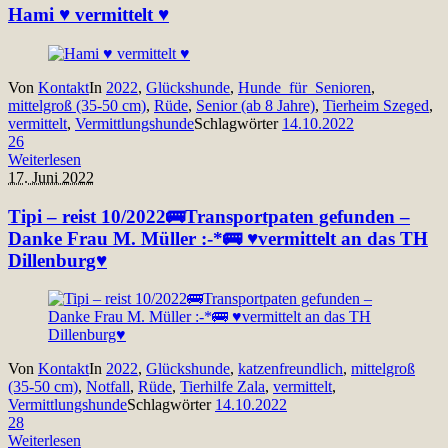
Hami ♥ vermittelt ♥
Von
Kontakt
In
2022
,
Glückshunde
,
Hunde_für_Senioren
,
mittelgroß (35-50 cm)
,
Rüde
,
Senior (ab 8 Jahre)
,
Tierheim Szeged
,
vermittelt
,
Vermittlungshunde
Schlagwörter
14.10.2022
26
Weiterlesen
17. Juni 2022
Tipi – reist 10/2022🚌Transportpaten gefunden –
Danke Frau M. Müller :-*🚌 ♥vermittelt an das TH
Dillenburg♥
Von
Kontakt
In
2022
,
Glückshunde
,
katzenfreundlich
,
mittelgroß
(35-50 cm)
,
Notfall
,
Rüde
,
Tierhilfe Zala
,
vermittelt
,
Vermittlungshunde
Schlagwörter
14.10.2022
28
Weiterlesen