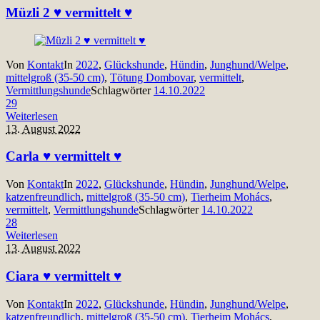
Müzli 2 ♥ vermittelt ♥
Von
Kontakt
In
2022
,
Glückshunde
,
Hündin
,
Junghund/Welpe
,
mittelgroß (35-50 cm)
,
Tötung Dombovar
,
vermittelt
,
Vermittlungshunde
Schlagwörter
14.10.2022
29
Weiterlesen
13. August 2022
Carla ♥ vermittelt ♥
Von
Kontakt
In
2022
,
Glückshunde
,
Hündin
,
Junghund/Welpe
,
katzenfreundlich
,
mittelgroß (35-50 cm)
,
Tierheim Mohács
,
vermittelt
,
Vermittlungshunde
Schlagwörter
14.10.2022
28
Weiterlesen
13. August 2022
Ciara ♥ vermittelt ♥
Von
Kontakt
In
2022
,
Glückshunde
,
Hündin
,
Junghund/Welpe
,
katzenfreundlich
,
mittelgroß (35-50 cm)
,
Tierheim Mohács
,