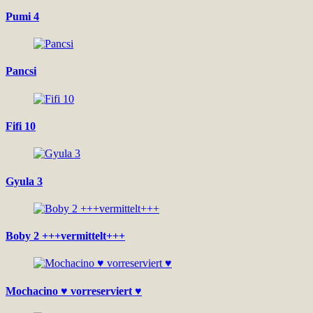
Pumi 4
Pancsi
Fifi 10
Gyula 3
Boby 2 +++vermittelt+++
Mochacino ♥ vorreserviert ♥