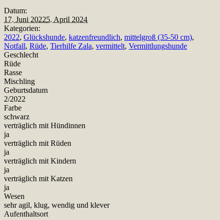
Datum:
17. Juni 2022
5. April 2024
Kategorien:
2022
,
Glückshunde
,
katzenfreundlich
,
mittelgroß (35-50 cm)
,
Notfall
,
Rüde
,
Tierhilfe Zala
,
vermittelt
,
Vermittlungshunde
Geschlecht
Rüde
Rasse
Mischling
Geburtsdatum
2/2022
Farbe
schwarz
verträglich mit Hündinnen
ja
verträglich mit Rüden
ja
verträglich mit Kindern
ja
verträglich mit Katzen
ja
Wesen
sehr agil, klug, wendig und klever
Aufenthaltsort