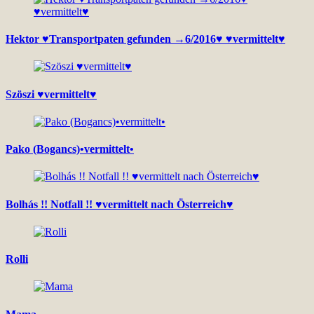
Hektor ♥Transportpaten gefunden →6/2016♥ ♥vermittelt♥
Szöszi ♥vermittelt♥
Pako (Bogancs)•vermittelt•
Bolhás !! Notfall !! ♥vermittelt nach Österreich♥
Rolli