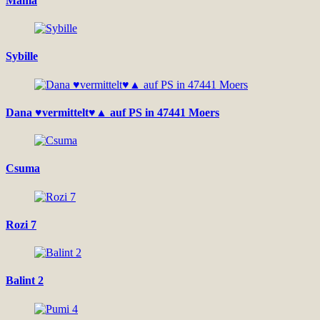
Mama
Sybille
Dana ♥vermittelt♥▲ auf PS in 47441 Moers
Csuma
Rozi 7
Balint 2