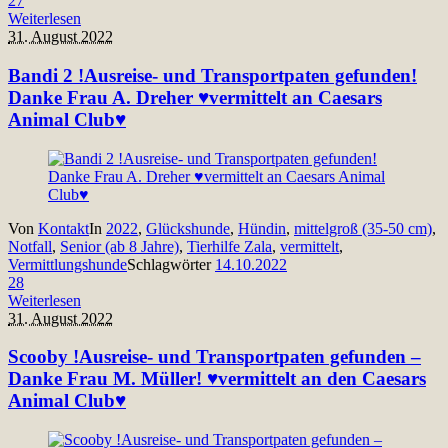
27
Weiterlesen
31. August 2022
Bandi 2 !Ausreise- und Transportpaten gefunden!
Danke Frau A. Dreher ♥vermittelt an Caesars
Animal Club♥
Von
Kontakt
In
2022
,
Glückshunde
,
Hündin
,
mittelgroß (35-50 cm)
,
Notfall
,
Senior (ab 8 Jahre)
,
Tierhilfe Zala
,
vermittelt
,
Vermittlungshunde
Schlagwörter
14.10.2022
28
Weiterlesen
31. August 2022
Scooby !Ausreise- und Transportpaten gefunden –
Danke Frau M. Müller! ♥vermittelt an den Caesars
Animal Club♥