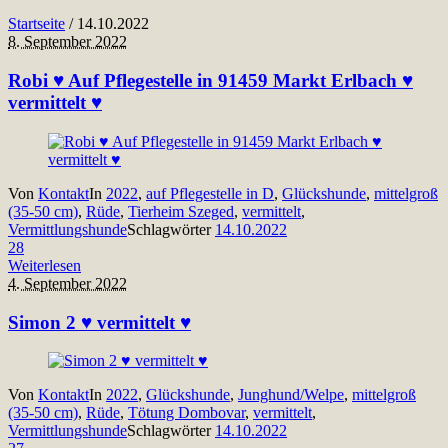
Startseite
/
14.10.2022
8. September 2022
Robi ♥ Auf Pflegestelle in 91459 Markt Erlbach ♥
vermittelt ♥
Von
Kontakt
In
2022
,
auf Pflegestelle in D
,
Glückshunde
,
mittelgroß
(35-50 cm)
,
Rüde
,
Tierheim Szeged
,
vermittelt
,
Vermittlungshunde
Schlagwörter
14.10.2022
28
Weiterlesen
4. September 2022
Simon 2 ♥ vermittelt ♥
Von
Kontakt
In
2022
,
Glückshunde
,
Junghund/Welpe
,
mittelgroß
(35-50 cm)
,
Rüde
,
Tötung Dombovar
,
vermittelt
,
Vermittlungshunde
Schlagwörter
14.10.2022