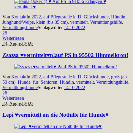
Von
Kontakt
In
2022
,
auf Pflegestelle in D
,
Glückshunde
,
Hündin
,
Junghund/Welpe
,
klein (bis 35 cm)
,
vermittelt
,
Vermittlungshilfe
,
Vermittlungshunde
Schlagwörter
14.10.2022
25
Weiterlesen
23. August 2022
Zsazsa ♥vermittelt♥n!auf PS in 95502 Himmelkron!
Von
Kontakt
In
2022
,
auf Pflegestelle in D
,
Glückshunde
,
groß (ab
50 cm)
,
Hunde_für_Senioren
,
Hündin
,
vermittelt
,
Vermittlungshilfe
,
Vermittlungshunde
Schlagwörter
14.10.2022
26
Weiterlesen
22. August 2022
Lepi ♥vermittelt an die Nothilfe für Hunde♥