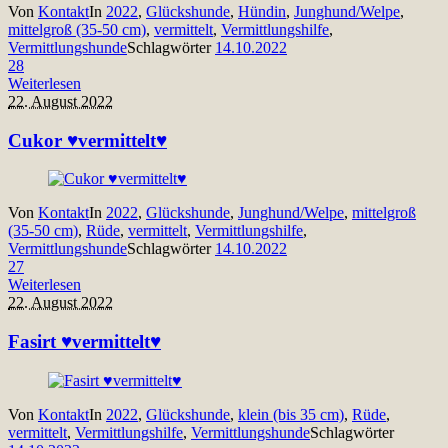
Von
Kontakt
In
2022
,
Glückshunde
,
Hündin
,
Junghund/Welpe
,
mittelgroß (35-50 cm)
,
vermittelt
,
Vermittlungshilfe
,
Vermittlungshunde
Schlagwörter
14.10.2022
28
Weiterlesen
22. August 2022
Cukor ♥vermittelt♥
Von
Kontakt
In
2022
,
Glückshunde
,
Junghund/Welpe
,
mittelgroß
(35-50 cm)
,
Rüde
,
vermittelt
,
Vermittlungshilfe
,
Vermittlungshunde
Schlagwörter
14.10.2022
27
Weiterlesen
22. August 2022
Fasirt ♥vermittelt♥
Von
Kontakt
In
2022
,
Glückshunde
,
klein (bis 35 cm)
,
Rüde
,
vermittelt
,
Vermittlungshilfe
,
Vermittlungshunde
Schlagwörter