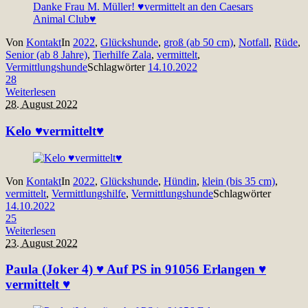
Von
Kontakt
In
2022
,
Glückshunde
,
groß (ab 50 cm)
,
Notfall
,
Rüde
,
Senior (ab 8 Jahre)
,
Tierhilfe Zala
,
vermittelt
,
Vermittlungshunde
Schlagwörter
14.10.2022
28
Weiterlesen
28. August 2022
Kelo ♥vermittelt♥
Von
Kontakt
In
2022
,
Glückshunde
,
Hündin
,
klein (bis 35 cm)
,
vermittelt
,
Vermittlungshilfe
,
Vermittlungshunde
Schlagwörter
14.10.2022
25
Weiterlesen
23. August 2022
Paula (Joker 4) ♥ Auf PS in 91056 Erlangen ♥
vermittelt ♥