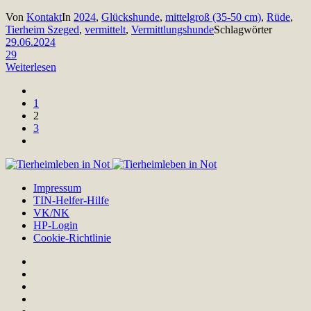
Von
Kontakt
In
2024
,
Glückshunde
,
mittelgroß (35-50 cm)
,
Rüde
,
Tierheim Szeged
,
vermittelt
,
Vermittlungshunde
Schlagwörter
29.06.2024
29
Weiterlesen
1
2
3
Impressum
TIN-Helfer-Hilfe
VK/NK
HP-Login
Cookie-Richtlinie