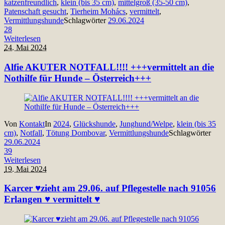
katzenfreundlich
,
klein (bis 35 cm)
,
mittelgroß (35-50 cm)
,
Patenschaft gesucht
,
Tierheim Mohács
,
vermittelt
,
Vermittlungshunde
Schlagwörter
29.06.2024
28
Weiterlesen
24. Mai 2024
Alfie AKUTER NOTFALL!!!! +++vermittelt an die
Nothilfe für Hunde – Österreich+++
Von
Kontakt
In
2024
,
Glückshunde
,
Junghund/Welpe
,
klein (bis 35
cm)
,
Notfall
,
Tötung Dombovar
,
Vermittlungshunde
Schlagwörter
29.06.2024
39
Weiterlesen
19. Mai 2024
Karcer ♥zieht am 29.06. auf Pflegestelle nach 91056
Erlangen ♥ vermittelt ♥