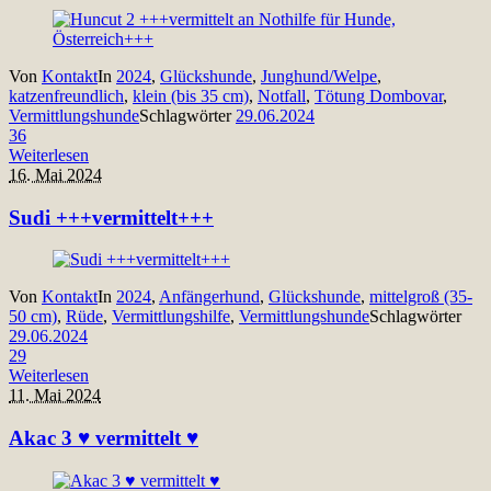
Von
Kontakt
In
2024
,
Glückshunde
,
Junghund/Welpe
,
katzenfreundlich
,
klein (bis 35 cm)
,
Notfall
,
Tötung Dombovar
,
Vermittlungshunde
Schlagwörter
29.06.2024
36
Weiterlesen
16. Mai 2024
Sudi +++vermittelt+++
Von
Kontakt
In
2024
,
Anfängerhund
,
Glückshunde
,
mittelgroß (35-
50 cm)
,
Rüde
,
Vermittlungshilfe
,
Vermittlungshunde
Schlagwörter
29.06.2024
29
Weiterlesen
11. Mai 2024
Akac 3 ♥ vermittelt ♥