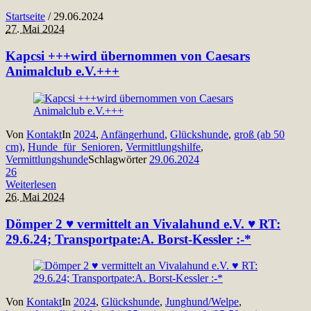
Startseite
/
29.06.2024
27. Mai 2024
Kapcsi +++wird übernommen von Caesars
Animalclub e.V.+++
Von
Kontakt
In
2024
,
Anfängerhund
,
Glückshunde
,
groß (ab 50
cm)
,
Hunde_für_Senioren
,
Vermittlungshilfe
,
Vermittlungshunde
Schlagwörter
29.06.2024
26
Weiterlesen
26. Mai 2024
Dömper 2 ♥ vermittelt an Vivalahund e.V. ♥ RT:
29.6.24; Transportpate:A. Borst-Kessler :-*
Von
Kontakt
In
2024
,
Glückshunde
,
Junghund/Welpe
,