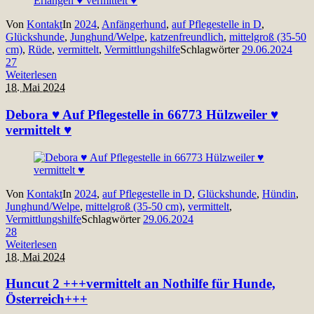
Von
Kontakt
In
2024
,
Anfängerhund
,
auf Pflegestelle in D
,
Glückshunde
,
Junghund/Welpe
,
katzenfreundlich
,
mittelgroß (35-50
cm)
,
Rüde
,
vermittelt
,
Vermittlungshilfe
Schlagwörter
29.06.2024
27
Weiterlesen
18. Mai 2024
Debora ♥ Auf Pflegestelle in 66773 Hülzweiler ♥
vermittelt ♥
Von
Kontakt
In
2024
,
auf Pflegestelle in D
,
Glückshunde
,
Hündin
,
Junghund/Welpe
,
mittelgroß (35-50 cm)
,
vermittelt
,
Vermittlungshilfe
Schlagwörter
29.06.2024
28
Weiterlesen
18. Mai 2024
Huncut 2 +++vermittelt an Nothilfe für Hunde,
Österreich+++