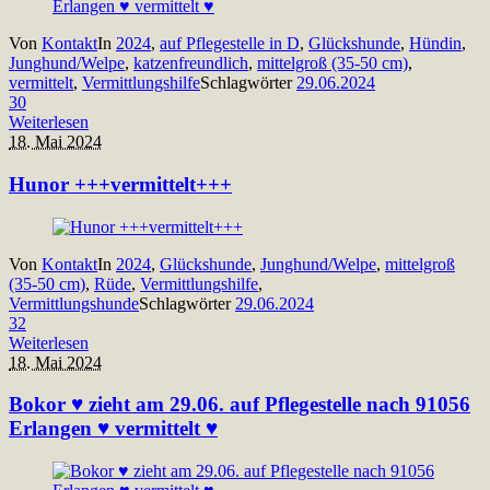
Von
Kontakt
In
2024
,
auf Pflegestelle in D
,
Glückshunde
,
Hündin
,
Junghund/Welpe
,
katzenfreundlich
,
mittelgroß (35-50 cm)
,
vermittelt
,
Vermittlungshilfe
Schlagwörter
29.06.2024
30
Weiterlesen
18. Mai 2024
Hunor +++vermittelt+++
Von
Kontakt
In
2024
,
Glückshunde
,
Junghund/Welpe
,
mittelgroß
(35-50 cm)
,
Rüde
,
Vermittlungshilfe
,
Vermittlungshunde
Schlagwörter
29.06.2024
32
Weiterlesen
18. Mai 2024
Bokor ♥ zieht am 29.06. auf Pflegestelle nach 91056
Erlangen ♥ vermittelt ♥