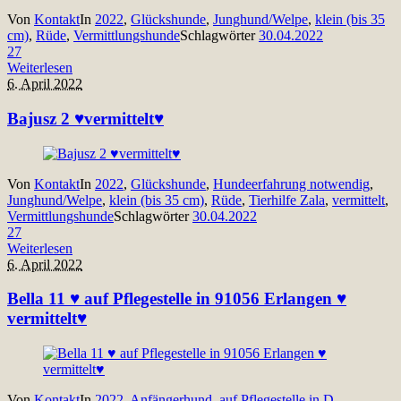
Von
Kontakt
In
2022
,
Glückshunde
,
Junghund/Welpe
,
klein (bis 35
cm)
,
Rüde
,
Vermittlungshunde
Schlagwörter
30.04.2022
27
Weiterlesen
6. April 2022
Bajusz 2 ♥vermittelt♥
Von
Kontakt
In
2022
,
Glückshunde
,
Hundeerfahrung notwendig
,
Junghund/Welpe
,
klein (bis 35 cm)
,
Rüde
,
Tierhilfe Zala
,
vermittelt
,
Vermittlungshunde
Schlagwörter
30.04.2022
27
Weiterlesen
6. April 2022
Bella 11 ♥ auf Pflegestelle in 91056 Erlangen ♥
vermittelt♥
Von
Kontakt
In
2022
,
Anfängerhund
,
auf Pflegestelle in D
,