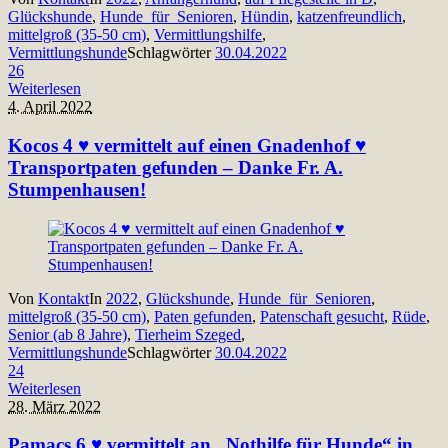
Glückshunde
,
Hunde_für_Senioren
,
Hündin
,
katzenfreundlich
,
mittelgroß (35-50 cm)
,
Vermittlungshilfe
,
Vermittlungshunde
Schlagwörter
30.04.2022
26
Weiterlesen
4. April 2022
Kocos 4 ♥ vermittelt auf einen Gnadenhof ♥
Transportpaten gefunden – Danke Fr. A.
Stumpenhausen!
Von
Kontakt
In
2022
,
Glückshunde
,
Hunde_für_Senioren
,
mittelgroß (35-50 cm)
,
Paten gefunden
,
Patenschaft gesucht
,
Rüde
,
Senior (ab 8 Jahre)
,
Tierheim Szeged
,
Vermittlungshunde
Schlagwörter
30.04.2022
24
Weiterlesen
28. März 2022
Pamacs 6 ♥ vermittelt an „Nothilfe für Hunde“ in