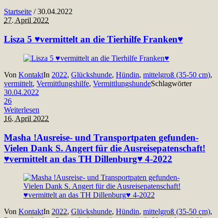
Startseite
/
30.04.2022
27. April 2022
Lisza 5 ♥vermittelt an die Tierhilfe Franken♥
Von
Kontakt
In
2022
,
Glückshunde
,
Hündin
,
mittelgroß (35-50 cm)
,
vermittelt
,
Vermittlungshilfe
,
Vermittlungshunde
Schlagwörter
30.04.2022
26
Weiterlesen
16. April 2022
Masha !Ausreise- und Transportpaten gefunden-
Vielen Dank S. Angert für die Ausreisepatenschaft!
♥vermittelt an das TH Dillenburg♥ 4-2022
Von
Kontakt
In
2022
,
Glückshunde
,
Hündin
,
mittelgroß (35-50 cm)
,