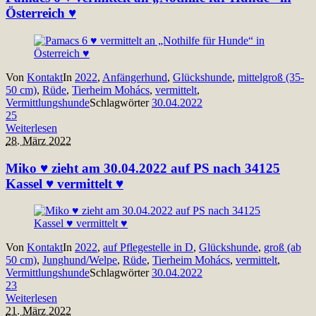
Österreich ♥
Von
Kontakt
In
2022
,
Anfängerhund
,
Glückshunde
,
mittelgroß (35-
50 cm)
,
Rüde
,
Tierheim Mohács
,
vermittelt
,
Vermittlungshunde
Schlagwörter
30.04.2022
25
Weiterlesen
28. März 2022
Miko ♥ zieht am 30.04.2022 auf PS nach 34125
Kassel ♥ vermittelt ♥
Von
Kontakt
In
2022
,
auf Pflegestelle in D
,
Glückshunde
,
groß (ab
50 cm)
,
Junghund/Welpe
,
Rüde
,
Tierheim Mohács
,
vermittelt
,
Vermittlungshunde
Schlagwörter
30.04.2022
23
Weiterlesen
21. März 2022