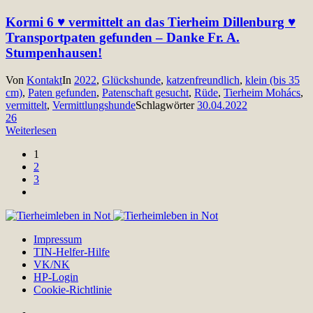
Kormi 6 ♥ vermittelt an das Tierheim Dillenburg ♥
Transportpaten gefunden – Danke Fr. A.
Stumpenhausen!
Von
Kontakt
In
2022
,
Glückshunde
,
katzenfreundlich
,
klein (bis 35
cm)
,
Paten gefunden
,
Patenschaft gesucht
,
Rüde
,
Tierheim Mohács
,
vermittelt
,
Vermittlungshunde
Schlagwörter
30.04.2022
26
Weiterlesen
1
2
3
Impressum
TIN-Helfer-Hilfe
VK/NK
HP-Login
Cookie-Richtlinie