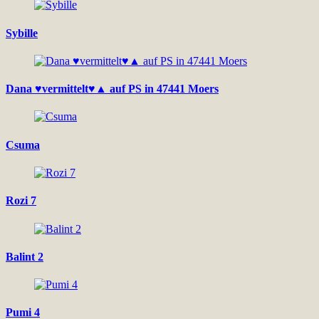
Sybille
Dana ♥vermittelt♥▲ auf PS in 47441 Moers
Csuma
Rozi 7
Balint 2
Pumi 4