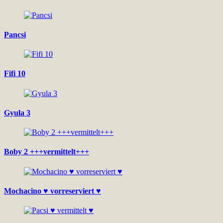
Pancsi
Fifi 10
Gyula 3
Boby 2 +++vermittelt+++
Mochacino ♥ vorreserviert ♥