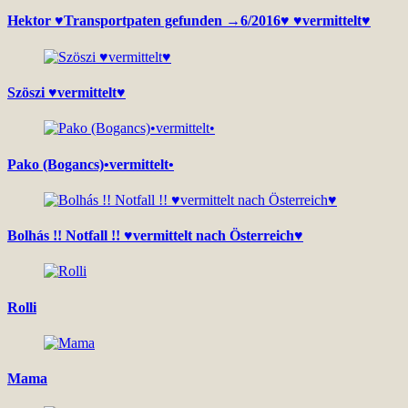
Hektor ♥Transportpaten gefunden →6/2016♥ ♥vermittelt♥
Szöszi ♥vermittelt♥
Pako (Bogancs)•vermittelt•
Bolhás !! Notfall !! ♥vermittelt nach Österreich♥
Rolli
Mama