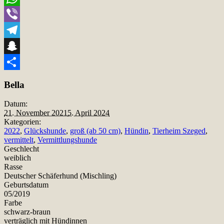
WhatsApp
Viber
Telegram
Snapchat
Teilen
Bella
Datum:
21. November 2021
5. April 2024
Kategorien:
2022
,
Glückshunde
,
groß (ab 50 cm)
,
Hündin
,
Tierheim Szeged
,
vermittelt
,
Vermittlungshunde
Geschlecht
weiblich
Rasse
Deutscher Schäferhund (Mischling)
Geburtsdatum
05/2019
Farbe
schwarz-braun
verträglich mit Hündinnen