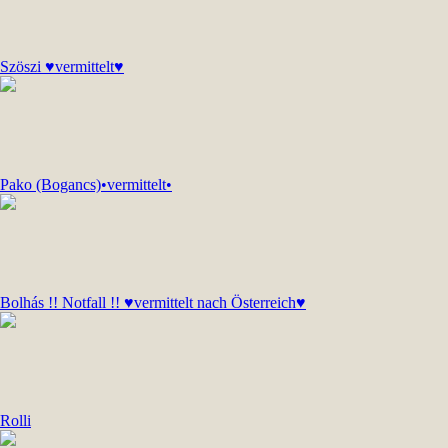
Szöszi ♥vermittelt♥
Pako (Bogancs)•vermittelt•
Bolhás !! Notfall !! ♥vermittelt nach Österreich♥
Rolli