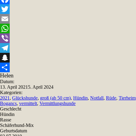
Facebook
Twitter
Email
WhatsApp
Viber
Telegram
Snapchat
Helen
Teilen
Datum:
13. April 2021
5. April 2024
Kategorien:
2021
,
Glückshunde
,
groß (ab 50 cm)
,
Hündin
,
Notfall
,
Rüde
,
Tierheim
Bogancs
,
vermittelt
,
Vermittlungshunde
Geschlecht
Hündin
Rasse
Schäferhund-Mix
Geburtsdatum