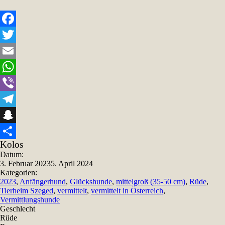
Facebook
Twitter
Email
WhatsApp
Viber
Telegram
Snapchat
Kolos
Teilen
Datum:
3. Februar 2023
5. April 2024
Kategorien:
2023
,
Anfängerhund
,
Glückshunde
,
mittelgroß (35-50 cm)
,
Rüde
,
Tierheim Szeged
,
vermittelt
,
vermittelt in Österreich
,
Vermittlungshunde
Geschlecht
Rüde