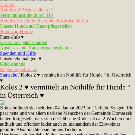
Notfelle
Hunde auf Pflegestelle in D
Vermittlungshilfe durch TIN
Hunde die nicht in D vermittelt werden dürfen
Unsere Hunde auf Dauerpflegestellen
Handicap-Hunde
Paten-Info▼
Kastrationspatenschaften
Ausreise- und Transportpatenschaften
Spenden und Hilfe
Unsere ehemaligen ▼
Glückshunde
Regenbogenbrücke
Startseite
/
Kolos 2 ♥ vermittelt an Nothilfe für Hunde “ in Österreich
♥
Kolos 2 ♥ vermittelt an Nothilfe für Hunde “
in Österreich ♥
Kolos befindet sich seit dem 04. Januar 2023 im Tierheim Szeged. Ein
paar nette und vor allem tierliebe Menschen der Gemeinde Domaszék
hatten festgestellt, dass sich der hübsche Rüde seit ca. 2 Wochen dort
aufhielt und offenbar leider auch zu niemandem der Einwohner
gehörte. Also brachten sie ihn ins Tierheim.
Hier freut sich der liebe Kolos immer so sehr über den Besuch der