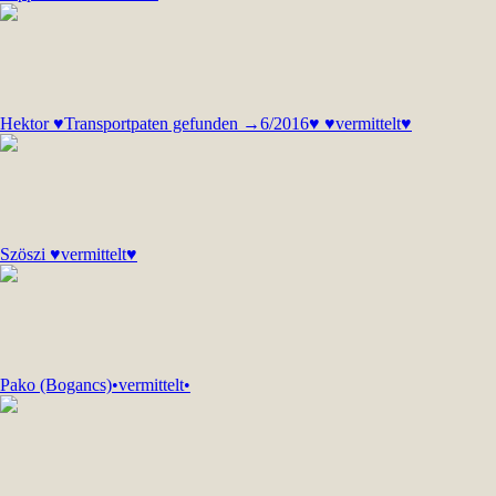
Hektor ♥Transportpaten gefunden →6/2016♥ ♥vermittelt♥
Szöszi ♥vermittelt♥
Pako (Bogancs)•vermittelt•