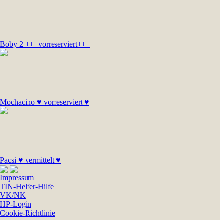
Boby 2 +++vorreserviert+++
Mochacino ♥ vorreserviert ♥
Pacsi ♥ vermittelt ♥
Impressum
TIN-Helfer-Hilfe
VK/NK
HP-Login
Cookie-Richtlinie